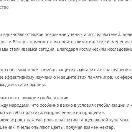
ства.
и вдохновляют новое поколение учёных и исследователей. Боле
рса и Венеры помогает нам понять климатические изменения н
ми мы сталкиваемся сегодня. Благодаря космическим исследова
ого наследия может помочь защитить мегалиты от разрушения 
ее эффективному изучению и защите этих памятников. Конфер
бходимости их охраны.
читывать влияние глобализации.
жду народами, что особенно важно в условиях глобализации и 
чать в себя практики, направленные на прощение.
кже играют важную роль в развитии танцевальной культуры.
шениях: пчелы опыляют цветы, получая взамен нектар.