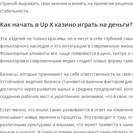
страной, выражать свои мнения и влиять на принятие решений
стабильности.
Как начать в Up X казино играть на деньги?
Эти изделия не только красивы, но и несут в себе глубокий с
фольклорного наследия и его интеграции в современную жизнь
Фольклорные элементы все чаще появляются в кино, театре и 
фольклором и современными медиа создает новые формы самов
Бизнесы, которые принимают на себя ответственность за свое
Устойчивое ведение бизнеса становится важным фактором для 
достигнуто через развитие малых и средних предприятий, кот
созданию рабочих мест и укреплению экономики, что в свою о
Естественно, что языки также развиваются в ответ на изменен
описывают новые явления и процессы. Это приводит к тому, ч
различными культурами и языками, что может привести к заи
языков и культур. В таких условиях языки могут заимствовать 