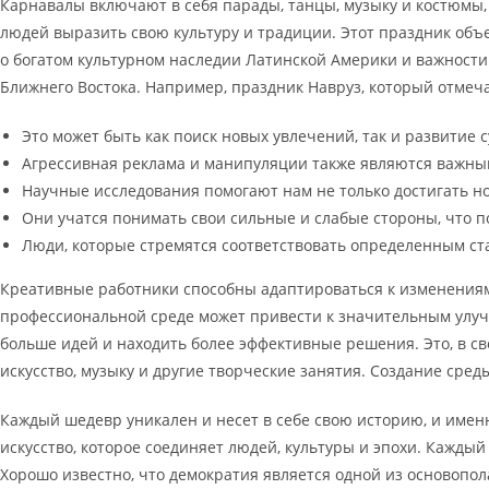
Карнавалы включают в себя парады, танцы, музыку и костюмы, 
людей выразить свою культуру и традиции. Этот праздник об
о богатом культурном наследии Латинской Америки и важности 
Ближнего Востока. Например, праздник Навруз, который отмеча
Это может быть как поиск новых увлечений, так и развити
Агрессивная реклама и манипуляции также являются важны
Научные исследования помогают нам не только достигать но
Они учатся понимать свои сильные и слабые стороны, что п
Люди, которые стремятся соответствовать определенным ста
Креативные работники способны адаптироваться к изменениям
профессиональной среде может привести к значительным улуч
больше идей и находить более эффективные решения. Это, в св
искусство, музыку и другие творческие занятия. Создание сред
Каждый шедевр уникален и несет в себе свою историю, и именн
искусство, которое соединяет людей, культуры и эпохи. Кажды
Хорошо известно, что демократия является одной из основопо