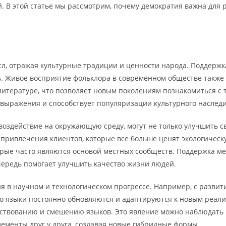
. В этой статье мы рассмотрим, почему демократия важна для 
мысл, отражая культурные традиции и ценности народа. Поддер
. Живое восприятие фольклора в современном обществе также с
литературе, что позволяет новым поколениям познакомиться с 
ыражения и способствует популяризации культурного наследи
 воздействие на окружающую среду, могут не только улучшить 
привлечения клиентов, которые все больше ценят экологическ
орые часто являются основой местных сообществ. Поддержка м
чередь помогает улучшить качество жизни людей.
ия в научном и технологическом прогрессе. Например, с разви
то языки постоянно обновляются и адаптируются к новым реал
мствованию и смешению языков. Это явление можно наблюдать 
элементы друг у друга, создавая новые гибридные формы.