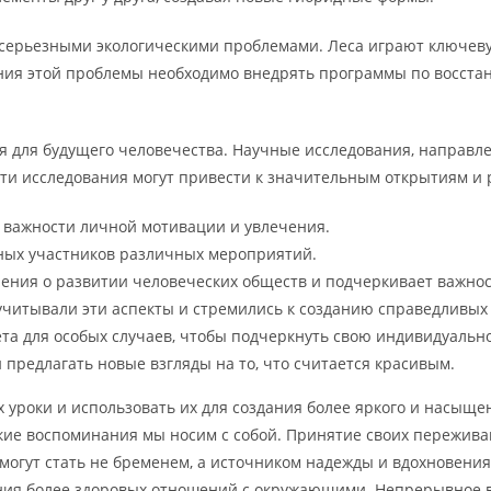
 серьезными экологическими проблемами. Леса играют ключеву
ния этой проблемы необходимо внедрять программы по восста
 для будущего человечества. Научные исследования, направле
 Эти исследования могут привести к значительным открытиям 
 важности личной мотивации и увлечения.
вных участников различных мероприятий.
ения о развитии человеческих обществ и подчеркивает важнос
учитывали эти аспекты и стремились к созданию справедливых
 для особых случаев, чтобы подчеркнуть свою индивидуально
предлагать новые взгляды на то, что считается красивым.
уроки и использовать их для создания более яркого и насыщен
какие воспоминания мы носим с собой. Принятие своих пережива
могут стать не бременем, а источником надежды и вдохновения
ания более здоровых отношений с окружающими. Непрерывное