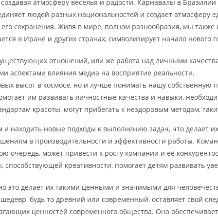
создавая атмосферу веселья и радости. Карнавалы в Бразилии 
ъединяет людей разных национальностей и создает атмосферу 
его сохранения. Живя в мире, полном разнообразия, мы также 
ется в Иране и других странах, символизирует начало нового 
е существующих отношений, или же работа над личными качеств
ми аспектами влияния медиа на восприятие реальности.
вых высот в космосе, но и лучше понимать нашу собственную п
омогает им развивать личностные качества и навыки, необходи
ндартам красоты, могут прибегать к нездоровым методам, так
 и находить новые подходы к выполнению задач, что делает и
шениям в производительности и эффективности работы. Коман
ою очередь, может привести к росту компании и её конкурентос
ы, способствующей креативности, помогает детям развивать уве
о это делает их такими ценными и значимыми для человечества
й шедевр, будь то древний или современный, оставляет свой сл
лагающих ценностей современного общества. Она обеспечивает