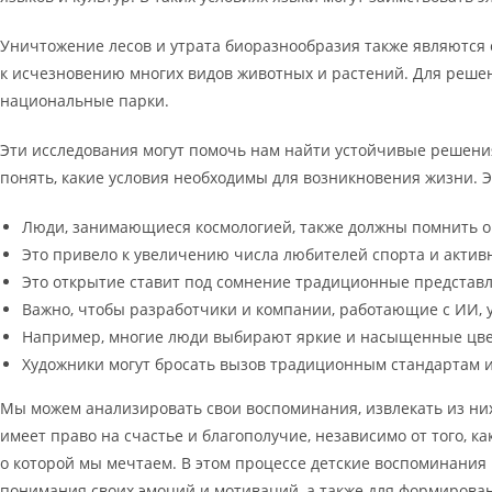
Уничтожение лесов и утрата биоразнообразия также являются
к исчезновению многих видов животных и растений. Для реше
национальные парки.
Эти исследования могут помочь нам найти устойчивые решения
понять, какие условия необходимы для возникновения жизни.
Люди, занимающиеся космологией, также должны помнить о
Это привело к увеличению числа любителей спорта и акти
Это открытие ставит под сомнение традиционные представл
Важно, чтобы разработчики и компании, работающие с ИИ, 
Например, многие люди выбирают яркие и насыщенные цвета
Художники могут бросать вызов традиционным стандартам и 
Мы можем анализировать свои воспоминания, извлекать из них 
имеет право на счастье и благополучие, независимо от того, 
о которой мы мечтаем. В этом процессе детские воспоминания 
понимания своих эмоций и мотиваций, а также для формиров