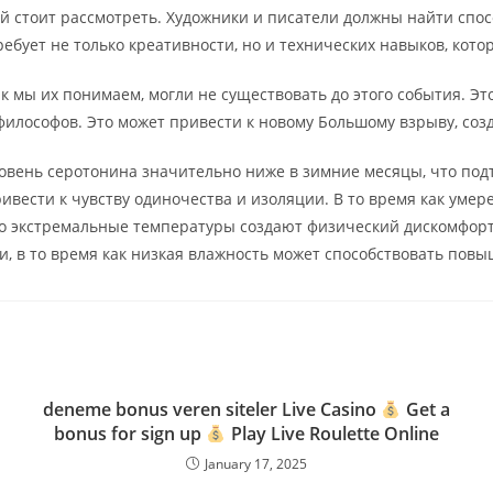
й стоит рассмотреть. Художники и писатели должны найти спос
ебует не только креативности, но и технических навыков, кото
ак мы их понимаем, могли не существовать до этого события. 
илософов. Это может привести к новому Большому взрыву, соз
ровень серотонина значительно ниже в зимние месяцы, что под
ивести к чувству одиночества и изоляции. В то время как уме
то экстремальные температуры создают физический дискомфорт,
и, в то время как низкая влажность может способствовать пов
deneme bonus veren siteler Live Casino
Get a
bonus for sign up
Play Live Roulette Online
January 17, 2025