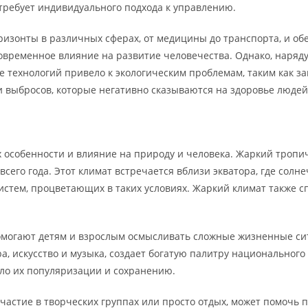
 требует индивидуального подхода к управлению.
оризонты в различных сферах, от медицины до транспорта, и о
лговременное влияние на развитие человечества. Однако, наря
е технологий привело к экологическим проблемам, таким как 
выбросов, которые негативно сказываются на здоровье людей 
 особенности и влияние на природу и человека. Жаркий тропич
сего года. Этот климат встречается вблизи экватора, где солн
истем, процветающих в таких условиях. Жаркий климат также сп
помогают детям и взрослым осмысливать сложные жизненные с
ра, искусство и музыка, создает богатую палитру национально
ало их популяризации и сохранению.
частие в творческих группах или просто отдых, может помочь 