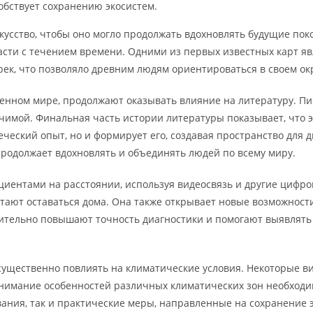
обствует сохранению экосистем.
кусство, чтобы оно могло продолжать вдохновлять будущие пок
расти с течением времени. Одними из первых известных карт я
 рек, что позволяло древним людям ориентироваться в своем о
нном мире, продолжают оказывать влияние на литературу. Пис
ачимой. Финальная часть истории литературы показывает, что э
ческий опыт, но и формирует его, создавая пространство для 
 продолжает вдохновлять и объединять людей по всему миру.
циентами на расстоянии, используя видеосвязь и другие цифр
тают оставаться дома. Она также открывает новые возможности
ительно повышают точность диагностики и помогают выявлять з
ущественно повлиять на климатические условия. Некоторые виды
онимание особенностей различных климатических зон необходи
вания, так и практические меры, направленные на сохранение 