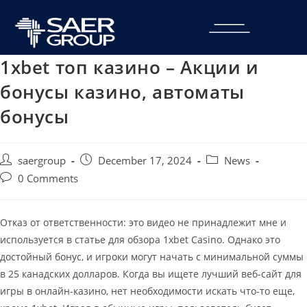
1xbet топ казино – Акции и
бонусы казино, автоматы
бонусы
saergroup
December 17, 2024
News
0 Comments
Отказ от ответственности: это видео не принадлежит мне и
используется в статье для обзора 1xbet Casino. Однако это
достойный бонус, и игроки могут начать с минимальной суммы
в 25 канадских долларов. Когда вы ищете лучший веб-сайт для
игры в онлайн-казино, нет необходимости искать что-то еще,