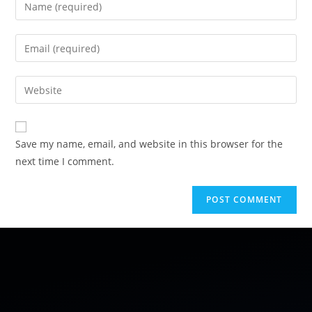
Save my name, email, and website in this browser for the
next time I comment.