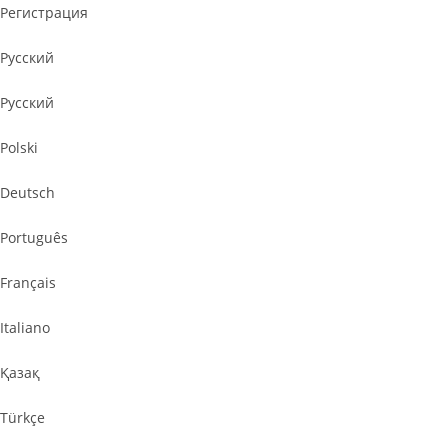
Регистрация
Русский
Русский
Polski
Deutsch
Português
Français
Italiano
Қазақ
Türkçe