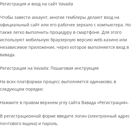
Регистрация и вход на сайт Vavada
Чтобы завести аккаунт, многие гемблеры делают вход на
официальный сайт или его рабочее зеркало с компьютера. Но
также легко выполнить процедуру в смартфоне. Для этого
используют мобильную браузерную версию web-казино или
независимое приложение, через которое выполняется вход в
вавада.
Регистрация на Vavada: Пошаговая инструкция
На всех платформах процесс выполняется одинаково, в
следующем порядке:
Нажмите в правом верхнем углу сайта Вавада «Регистрация».
В регистрационной форме введите логин (электронный адрес
почтового ящика) и пароль.