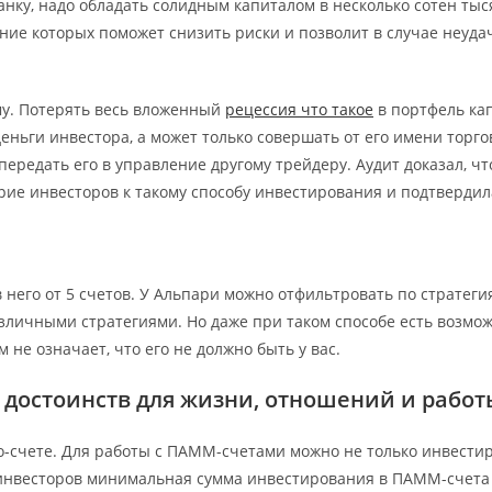
нку, надо обладать солидным капиталом в несколько сотен ты
ение которых поможет снизить риски и позволит в случае неудач
му. Потерять весь вложенный
рецессия что такое
в портфель ка
еньги инвестора, а может только совершать от его имени тор
передать его в управление другому трейдеру. Аудит доказал, ч
рие инвесторов к такому способу инвестирования и подтвердил
его от 5 счетов. У Альпари можно отфильтровать по стратегия
личными стратегиями. Но даже при таком способе есть возможн
 не означает, что его не должно быть у вас.
 достоинств для жизни, отношений и работ
-счете. Для работы с ПАММ-счетами можно не только инвестиров
 инвесторов минимальная сумма инвестирования в ПАММ-счета с