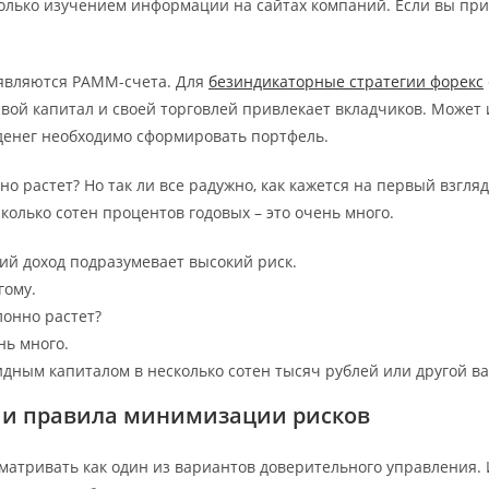
олько изучением информации на сайтах компаний. Если вы пр
 являются PAMM-счета. Для
безиндикаторные стратегии форекс
вой капитал и своей торговлей привлекает вкладчиков. Может и
 денег необходимо сформировать портфель.
о растет? Но так ли все радужно, как кажется на первый взгля
колько сотен процентов годовых – это очень много.
ий доход подразумевает высокий риск.
гому.
лонно растет?
нь много.
лидным капиталом в несколько сотен тысяч рублей или другой в
я и правила минимизации рисков
матривать как один из вариантов доверительного управления. И