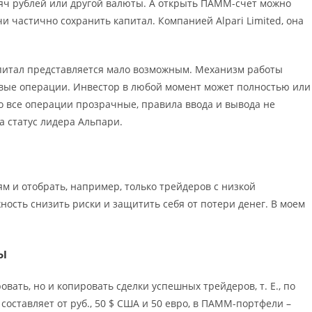
сяч рублей или другой валюты. А открыть ПАММ-счет можно
и частично сохранить капитал. Компанией Alpari Limited, она
питал представляется мало возможным. Механизм работы
говые операции. Инвестор в любой момент может полностью или
то все операции прозрачные, правила ввода и вывода не
а статус лидера Альпари.
м и отобрать, например, только трейдеров с низкой
ость снизить риски и защитить себя от потери денег. В моем
ы
ать, но и копировать сделки успешных трейдеров, т. Е., по
оставляет от руб., 50 $ США и 50 евро, в ПАММ-портфели –