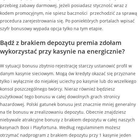
przebieg zabawy darmowej. Jeżeli posiadasz styczność wraz z
kodem promocyjnym, nie spiesz baczności przechodzić za sprawą
procedura zarejestrowania się. Po poniektórych portalach wpisać
szyfr bonusowy wypada opcja tylko na tym etapie.
Bądź z brakiem depozytu premia zdołam
wykorzystać przy kasynie na energicznie?
W sytuacji bonusu zbytnio rejestrację starczy ustanowić profil w
danym kasynie sieciowym. Mogą ów kredyty okazać się przyznane
tylko i wyłącznie do niejakiej uciechy po kasynie lub do wszelkiego
konsol poszczególnego twórcy. Nieraz również będziesz
zużytkować tego bonusu w całej dowolnych grach stronicy
hazardowej. Polski gatunek bonusu jest znacznie mniej generalny
na tle bonusu w zrealizowaniu depozytu. Obecnie znajdziesz
niebywale atrakcyjne bonusy z brakiem depozytu w całej naszych
kasynach Booi i Playfortuna. Według regulaminem możesz
otrzymać nadprogram z brakiem depozytu przy 1 kasynie jeden