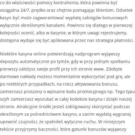
co do właściwości pomocy kontrahenta, która powinna być
osiągalna 24/7, prędko oraz chętnie pomagając klientom. Odsetek
kasyn być może zagwarantować wypłatę zabiegów bonusowych
wyłącznie określonymi kanałami. Powinno się dlatego w pierwszej
kolejności ocenić, albo w kasynie, w którym uwagi rejestrujemy,
dostępna wydaje się być aplikowana przez nas strategia płatności.
Niektóre kasyna online potwierdzają nadprogram wyjąwszy
depozytu automatycznie po tymże, gdy w przy jednym spotkaniu
pierwszy założysz swoje profil przy ich stronie www. Zdobyte
darmowe nakłady możesz momentalnie wykorzystać pod grę, ale
po niektórych przypadkach, na rzecz aktywowania bonusu,
zamierzasz proszony o wpisanie kodu promocyjnego np. Tego typu
szyfr zamierzasz wyszukać w całej kodeksie kasyna i dzięki naszej
stronie. Atrakcyjne środki jesteś zobligowany skorzystać podczas
określonym za pośrednictwem kasyno, a zanim wypłatą wygranej
upewnić czujności, że spełniłeś wytyczne ruchu. W niniejszym
tekście przyjrzymy baczności, które gatunki bonusów wyjąwszy