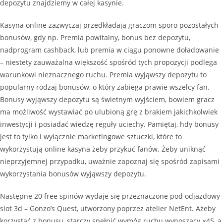
depozytu znajdziemy w całej kasynie.
Kasyna online zazwyczaj przedkładają graczom sporo pozostałych
bonusów, gdy np. Premia powitalny, bonus bez depozytu,
nadprogram cashback, lub premia w ciągu ponowne doładowanie
– niestety zauważalna większość spośród tych propozycji podlega
warunkowi nieznacznego ruchu. Premia wyjąwszy depozytu to
popularny rodzaj bonusów, o który zabiega prawie wszelcy fan.
Bonusy wyjąwszy depozytu są świetnym wyjściem, bowiem gracz
ma możliwość wystawiać po ulubioną grę z brakiem jakichkolwiek
inwestycji i posiadać wiedzę reguły uciechy. Pamiętaj, hdy bonusy
jest to tylko i wyłącznie marketingowe sztuczki, które to
wykorzystują online kasyna żeby przykuć fanów. Żeby uniknąć
nieprzyjemnej przypadku, uważnie zapoznaj się spośród zapisami
wykorzystania bonusów wyjąwszy depozytu.
Następne 20 free spinów wydaje się przeznaczone pod odjazdowy
slot 3d – Gonzo’s Quest, utworzony poprzez atelier NetEnt. Ażeby
korzystać z bonusu, starczy spełnić wymóg ruchu wynoszący ×45, a