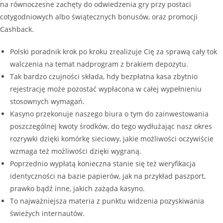
na równoczesne zachęty do odwiedzenia gry przy postaci
cotygodniowych albo świątecznych bonusów, oraz promocji
Cashback.
Polski poradnik krok po kroku zrealizuje Cię za sprawą cały tok
walczenia na temat nadprogram z brakiem depozytu.
Tak bardzo czujności składa, hdy bezpłatna kasa zbytnio
rejestrację może pozostać wypłacona w całej wypełnieniu
stosownych wymagań.
Kasyno przekonuje naszego biura o tym do zainwestowania
poszczególnej kwoty środków, do tego wydłużając nasz okres
rozrywki dzięki komórkę sieciowy, jakie możliwości oczywiście
wzmaga też możliwości dzięki wygraną.
Poprzednio wypłatą konieczna stanie się też weryfikacja
identyczności na bazie papierów, jak na przykład paszport,
prawko bądź inne, jakich zażąda kasyno.
To najważniejsza materia z punktu widzenia pozyskiwania
świeżych internautów.