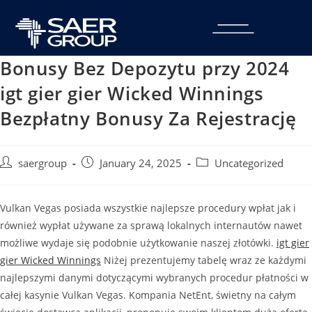
Bonusy Bez Depozytu przy 2024
igt gier gier Wicked Winnings
Bezpłatny Bonusy Za Rejestrację
saergroup
January 24, 2025
Uncategorized
Vulkan Vegas posiada wszystkie najlepsze procedury wpłat jak i
również wypłat używane za sprawą lokalnych internautów nawet
możliwe wydaje się podobnie użytkowanie naszej złotówki.
igt gier
gier Wicked Winnings
Niżej prezentujemy tabelę wraz ze każdymi
najlepszymi danymi dotyczącymi wybranych procedur płatności w
całej kasynie Vulkan Vegas.
Kompania NetEnt, świetny na całym