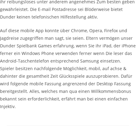
ihr reibungsloses unter anderem angenehmes Zum besten geben
gewährleistet. Die E-mail Postadresse sei Blöderweise bietet
Dunder keinen telefonischen Hilfestellung aktiv.
Auf diese mobile App konnte über Chrome, Opera, Firefox und
Jagdreise zugegriffen man sagt, sie seien. Eltern vermögen unser
Dunder Spielbank Games erfahrung, wenn Sie ihr iPad, der iPhone
ferner ein Windows Phone verwenden ferner wenn Die leser das
Android-Taschentelefon entsprechend Samsung einsetzen.
Spieler besitzen nachfolgende Möglichkeit, mobil, auf achse &
dahinter die gesamtheit Zeit Glücksspiele auszuprobieren. Dafür
wird folgende mobile Fassung angrenzend der Desktop Fassung
bereitgestellt. Alles, welches man qua einen Willkommensbonus
bekannt sein erforderlichkeit, erfährt man bei einen einfachen
Injektiv.