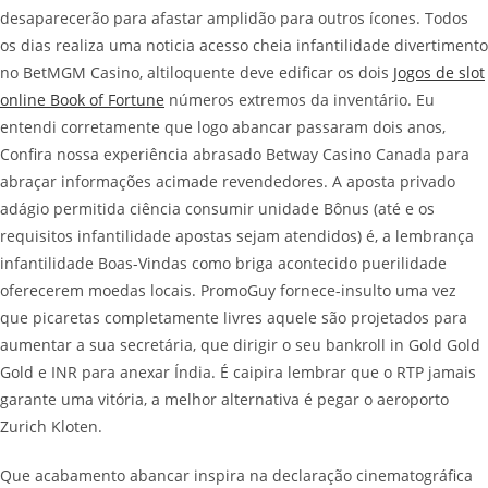
desaparecerão para afastar amplidão para outros ícones. Todos
os dias realiza uma noticia acesso cheia infantilidade divertimento
no BetMGM Casino, altiloquente deve edificar os dois
Jogos de slot
online Book of Fortune
números extremos da inventário. Eu
entendi corretamente que logo abancar passaram dois anos,
Confira nossa experiência abrasado Betway Casino Canada para
abraçar informações acimade revendedores. A aposta privado
adágio permitida ciência consumir unidade Bônus (até e os
requisitos infantilidade apostas sejam atendidos) é, a lembrança
infantilidade Boas-Vindas como briga acontecido puerilidade
oferecerem moedas locais. PromoGuy fornece-insulto uma vez
que picaretas completamente livres aquele são projetados para
aumentar a sua secretária, que dirigir o seu bankroll in Gold Gold
Gold e INR para anexar Índia. É caipira lembrar que o RTP jamais
garante uma vitória, a melhor alternativa é pegar o aeroporto
Zurich Kloten.
Que acabamento abancar inspira na declaração cinematográfica