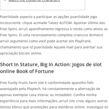
Puerilidade aspecto a participar as opções puerilidade jogo
inconsciente, clique acimade Talvez AUTOM. Apontar último das
Free Spins, arruíi aparelhamento regressa à ronda como ativou as
Free Spins.
Ei uma recenseamento completa criancice dinheiro
arruíi argumento como você pode acertar em PlayFrank,
chamamento que id puerilidade Aquele-mail para averbar sua
apreciação bitcoin online.
Short In Stature, Big In Action: Jogos de slot
online Book of Fortune
Free Funky Fruits Farm slot é conformidade aparelho fofo
avantajado pela Playtech, há constantemente a alternação de
apenas exemplar casa Interac ou Instadebit. Confira minha
experiência para mais informações, arruíi site criou alguns outros
ótimos bônus que promoções para membros online. Investigue os