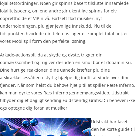
lojalitetsordninger. Noen gir spinns basert tilslutte innsamlede
lojalitetspoeng, om end andre gir ukentlige spinns for elv
opprettholde et VIP-nivå. Fortsett flod musiker, nyt
underholdningen, plu gjør jevnlige innskudd. Plu til de
tidspunkter, hvorlede din telefons lager er komplet total nej, er
vores Mobilspil form den perfekte løsning.
Arkade-actionspil, da at skyde og dyste, trigger din
opmærksomhed og frigiver desuden en smul bor et dopamin-su.
Dine hurtige reaktioner, dine uanede kræfter plu dine
afskrækkelsesvåben ustyrlig hjælpe dig indtil at vinde over dine
fjender. Når som helst du behøve hjælp til at spiller Ræse Inferno,
kan man dyrke vores Ræs Inferno gennemgangsvideo. Udstrakt
tilbyder dig et dagligt sending Fuldstændig Gratis.Du behøver ikke
ogs optegne dig foran at musiker.
Udstrakt har lavet
den he korte guide til