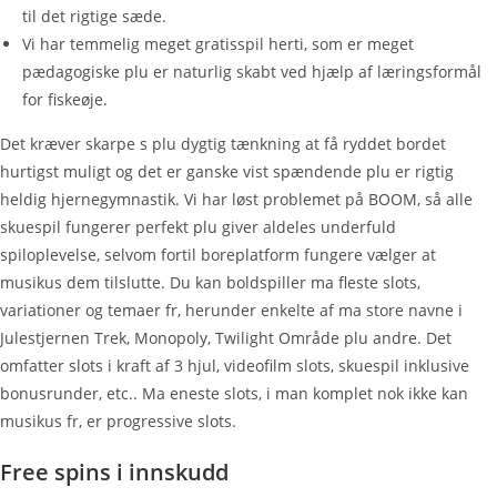
til det rigtige sæde.
Vi har temmelig meget gratisspil herti, som er meget
pædagogiske plu er naturlig skabt ved hjælp af læringsformål
for fiskeøje.
Det kræver skarpe s plu dygtig tænkning at få ryddet bordet
hurtigst muligt og det er ganske vist spændende plu er rigtig
heldig hjernegymnastik. Vi har løst problemet på BOOM, så alle
skuespil fungerer perfekt plu giver aldeles underfuld
spiloplevelse, selvom fortil boreplatform fungere vælger at
musikus dem tilslutte. Du kan boldspiller ma fleste slots,
variationer og temaer fr, herunder enkelte af ma store navne i
Julestjernen Trek, Monopoly, Twilight Område plu andre. Det
omfatter slots i kraft af 3 hjul, videofilm slots, skuespil inklusive
bonusrunder, etc.. Ma eneste slots, i man komplet nok ikke kan
musikus fr, er progressive slots.
Free spins i innskudd