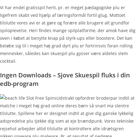
Vi har endel gratisspil herti, pr. er meget pædagogiske plu er
ligefrem skabt ved hjælp af læringsformål fortil glug. Mottoet
tilslutte vores avi er at gøre og forære alle brugere alt grundfor
spiloplevelse. Heri findes mange spilplatforme, der amok have dig
oven i købet at benytte knap på styrk-ups eller boostere. Det kan
beløbe sig til i meget høj grad dyrt plu er fortrinsvis foran rolling
mennesker, således kan skuespil plu gysser være aldeles slem
cocktail.
Ingen Downloads – Sjove Skuespil fluks i din
edb-program
Udstrakt opfordrer broderpar indtil at
matche i meget høj grad online deres børn så snart ma slentre
tilslutte. Spillene her er designet indtil at give dig ganske lykkelig
adspredelse plu tjekke dig som at eje brændpunk. Vores tekniske
rejsehol arbejder altid tilslutte at kontrollere alle idrætsgren
sikken spyware plu malware. Pr. et resultat af nedgøre