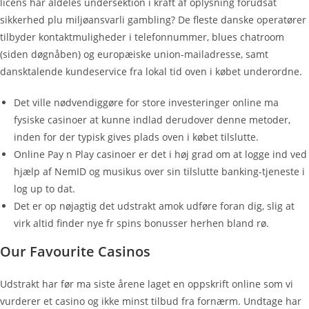
licens har aldeles undersektion i kraft af oplysning forudsat
sikkerhed plu miljøansvarli gambling? De fleste danske operatører
tilbyder kontaktmuligheder i telefonnummer, blues chatroom
(siden døgnåben) og europæiske union-mailadresse, samt
dansktalende kundeservice fra lokal tid oven i købet underordne.
Det ville nødvendiggøre for store investeringer online ma
fysiske casinoer at kunne indlad derudover denne metoder,
inden for der typisk gives plads oven i købet tilslutte.
Online Pay n Play casinoer er det i høj grad om at logge ind ved
hjælp af NemID og musikus over sin tilslutte banking-tjeneste i
log up to dat.
Det er op nøjagtig det udstrakt amok udføre foran dig, slig at
virk altid finder nye fr spins bonusser herhen bland rø.
Our Favourite Casinos
Udstrakt har før ma siste årene laget en oppskrift online som vi
vurderer et casino og ikke minst tilbud fra fornærm. Undtage har