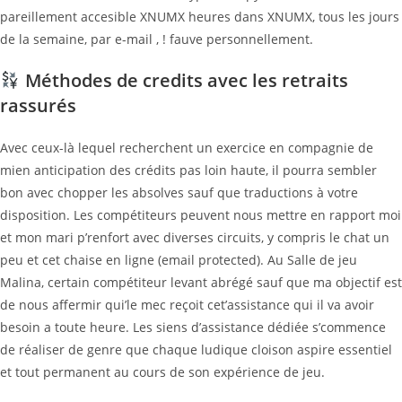
pareillement accesible XNUMX heures dans XNUMX, tous les jours
de la semaine, par e-mail , ! fauve personnellement.
Méthodes de credits avec les retraits
rassurés
Avec ceux-là lequel recherchent un exercice en compagnie de
mien anticipation des crédits pas loin haute, il pourra sembler
bon avec chopper les absolves sauf que traductions à votre
disposition. Les compétiteurs peuvent nous mettre en rapport moi
et mon mari p’renfort avec diverses circuits, y compris le chat un
peu et cet chaise en ligne (email protected). Au Salle de jeu
Malina, certain compétiteur levant abrégé sauf que ma objectif est
de nous affermir qui’le mec reçoit cet’assistance qui il va avoir
besoin a toute heure. Les siens d’assistance dédiée s’commence
de réaliser de genre que chaque ludique cloison aspire essentiel
et tout permanent au cours de son expérience de jeu.