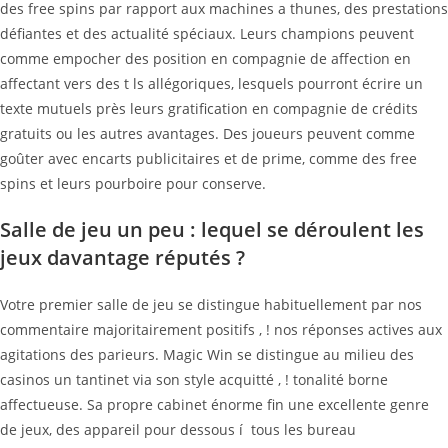
des free spins par rapport aux machines a thunes, des prestations
défiantes et des actualité spéciaux. Leurs champions peuvent
comme empocher des position en compagnie de affection en
affectant vers des t ls allégoriques, lesquels pourront écrire un
texte mutuels près leurs gratification en compagnie de crédits
gratuits ou les autres avantages. Des joueurs peuvent comme
goûter avec encarts publicitaires et de prime, comme des free
spins et leurs pourboire pour conserve.
Salle de jeu un peu : lequel se déroulent les
jeux davantage réputés ?
Votre premier salle de jeu se distingue habituellement par nos
commentaire majoritairement positifs , ! nos réponses actives aux
agitations des parieurs. Magic Win se distingue au milieu des
casinos un tantinet via son style acquitté , ! tonalité borne
affectueuse. Sa propre cabinet énorme fin une excellente genre
de jeux, des appareil pour dessous í tous les bureau