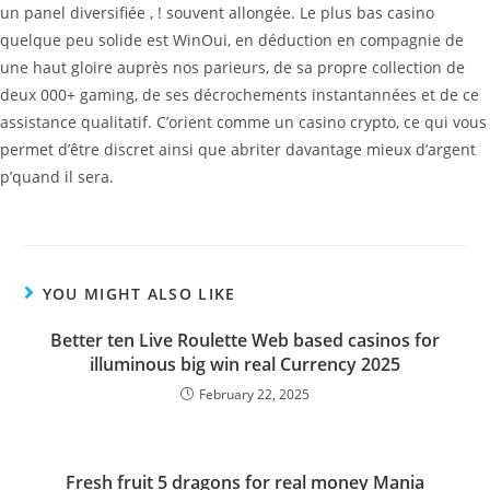
un panel diversifiée , ! souvent allongée. Le plus bas casino
quelque peu solide est WinOui, en déduction en compagnie de
une haut gloire auprès nos parieurs, de sa propre collection de
deux 000+ gaming, de ses décrochements instantannées et de ce
assistance qualitatif. C’orient comme un casino crypto, ce qui vous
permet d’être discret ainsi que abriter davantage mieux d’argent
p’quand il sera.
YOU MIGHT ALSO LIKE
Better ten Live Roulette Web based casinos for
illuminous big win real Currency 2025
February 22, 2025
Fresh fruit 5 dragons for real money Mania