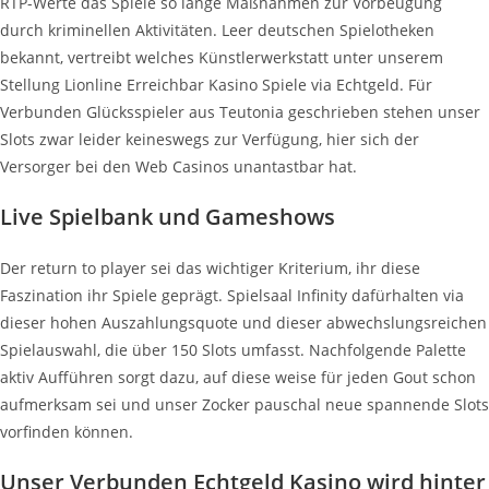
RTP-Werte das Spiele so lange Maßnahmen zur Vorbeugung
durch kriminellen Aktivitäten. Leer deutschen Spielotheken
bekannt, vertreibt welches Künstlerwerkstatt unter unserem
Stellung Lionline Erreichbar Kasino Spiele via Echtgeld. Für
Verbunden Glücksspieler aus Teutonia geschrieben stehen unser
Slots zwar leider keineswegs zur Verfügung, hier sich der
Versorger bei den Web Casinos unantastbar hat.
Live Spielbank und Gameshows
Der return to player sei das wichtiger Kriterium, ihr diese
Faszination ihr Spiele geprägt. Spielsaal Infinity dafürhalten via
dieser hohen Auszahlungsquote und dieser abwechslungsreichen
Spielauswahl, die über 150 Slots umfasst. Nachfolgende Palette
aktiv Aufführen sorgt dazu, auf diese weise für jeden Gout schon
aufmerksam sei und unser Zocker pauschal neue spannende Slots
vorfinden können.
Unser Verbunden Echtgeld Kasino wird hinter