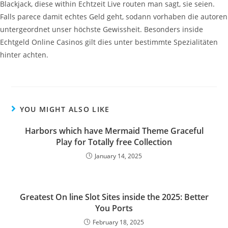
Blackjack, diese within Echtzeit Live routen man sagt, sie seien.
Falls parece damit echtes Geld geht, sodann vorhaben die autoren
untergeordnet unser höchste Gewissheit. Besonders inside
Echtgeld Online Casinos gilt dies unter bestimmte Spezialitäten
hinter achten.
YOU MIGHT ALSO LIKE
Harbors which have Mermaid Theme Graceful
Play for Totally free Collection
January 14, 2025
Greatest On line Slot Sites inside the 2025: Better
You Ports
February 18, 2025