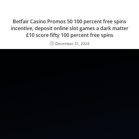
Betfair Casino Promos 50 100 percent free spins
incentive, deposit online slot games a dark matter
£10 score fifty 100 percent free spins
December 31, 2024