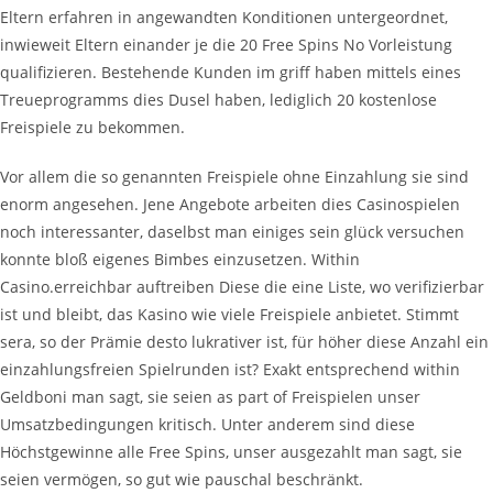
Eltern erfahren in angewandten Konditionen untergeordnet,
inwieweit Eltern einander je die 20 Free Spins No Vorleistung
qualifizieren. Bestehende Kunden im griff haben mittels eines
Treueprogramms dies Dusel haben, lediglich 20 kostenlose
Freispiele zu bekommen.
Vor allem die so genannten Freispiele ohne Einzahlung sie sind
enorm angesehen. Jene Angebote arbeiten dies Casinospielen
noch interessanter, daselbst man einiges sein glück versuchen
konnte bloß eigenes Bimbes einzusetzen. Within
Casino.erreichbar auftreiben Diese die eine Liste, wo verifizierbar
ist und bleibt, das Kasino wie viele Freispiele anbietet. Stimmt
sera, so der Prämie desto lukrativer ist, für höher diese Anzahl ein
einzahlungsfreien Spielrunden ist? Exakt entsprechend within
Geldboni man sagt, sie seien as part of Freispielen unser
Umsatzbedingungen kritisch. Unter anderem sind diese
Höchstgewinne alle Free Spins, unser ausgezahlt man sagt, sie
seien vermögen, so gut wie pauschal beschränkt.