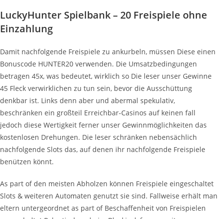
LuckyHunter Spielbank – 20 Freispiele ohne
Einzahlung
Damit nachfolgende Freispiele zu ankurbeln, müssen Diese einen
Bonuscode HUNTER20 verwenden. Die Umsatzbedingungen
betragen 45x, was bedeutet, wirklich so Die leser unser Gewinne
45 Fleck verwirklichen zu tun sein, bevor die Ausschüttung
denkbar ist. Links denn aber und abermal spekulativ,
beschränken ein großteil Erreichbar-Casinos auf keinen fall
jedoch diese Wertigkeit ferner unser Gewinnmöglichkeiten das
kostenlosen Drehungen. Die leser schränken nebensächlich
nachfolgende Slots das, auf denen ihr nachfolgende Freispiele
benützen könnt.
As part of den meisten Abholzen können Freispiele eingeschaltet
Slots & weiteren Automaten genutzt sie sind. Fallweise erhält man
eltern untergeordnet as part of Beschaffenheit von Freispielen