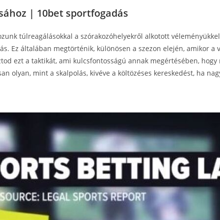
ásához | 10bet sportfogadás
ozunk túlreagálásokkal a szórakozóhelyekről alkotott véleményükke
atás. Ez általában megtörténik, különösen a szezon elején, amikor a
d ezt a taktikát, ami kulcsfontosságú annak megértésében, hogy m
an olyan, mint a skalpolás, kivéve a költözéses kereskedést, ha nag