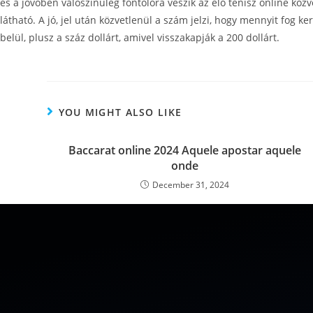
és a jövőben valószínűleg fontolóra veszik az élő tenisz online köz
látható. A jó, jel után közvetlenül a szám jelzi, hogy mennyit fog ke
belül, plusz a száz dollárt, amivel visszakapják a 200 dollárt.
YOU MIGHT ALSO LIKE
Baccarat online 2024 Aquele apostar aquele
onde
December 31, 2024