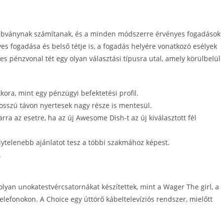
szabványnak számítanak, és a minden módszerre érvényes fogadások
s fogadása és belső tétje is, a fogadás helyére vonatkozó esélyek
 pénzvonal tét egy olyan választási típusra utal, amely körülbelül
ora, mint egy pénzügyi befektetési profil.
hosszú távon nyertesek nagy része is mentesül.
arra az esetre, ha az új Awesome Dish-t az új kiválasztott fél
élytelenebb ajánlatot tesz a többi szakmához képest.
.
lyan unokatestvércsatornákat készítettek, mint a Wager The girl, a
lefonokon. A Choice egy úttörő kábeltelevíziós rendszer, mielőtt