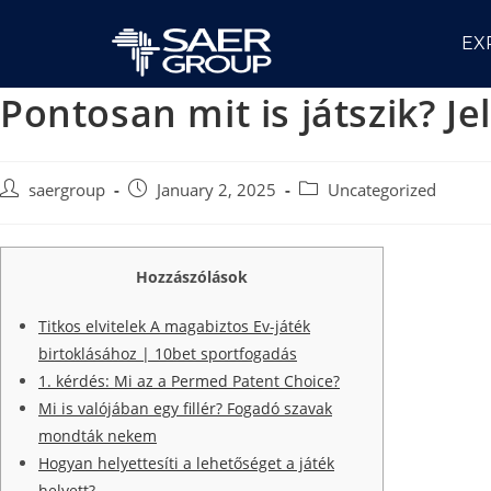
EX
Pontosan mit is játszik? J
saergroup
January 2, 2025
Uncategorized
Hozzászólások
Titkos elvitelek A magabiztos Ev-játék
birtoklásához | 10bet sportfogadás
1. kérdés: Mi az a Permed Patent Choice?
Mi is valójában egy fillér? Fogadó szavak
mondták nekem
Hogyan helyettesíti a lehetőséget a játék
helyett?