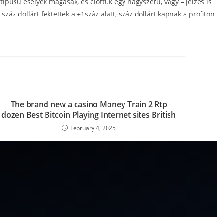
 típusú esélyek magasak, és előttük egy nagyszerű, vagy – jelzés is
 száz dollárt fektettek a +1száz alatt, száz dollárt kapnak a profiton
The brand new a casino Money Train 2 Rtp
dozen Best Bitcoin Playing Internet sites British
February 4, 2025