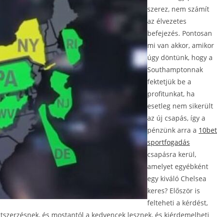
szerez, nem számít
az élvezetes
befejezés. Pontosan
mi van akkor, amikor
úgy döntünk, hogy a
Southamptonnak
fektetjük be a
profitunkat, ha
esetleg nem sikerült
az új csapás, így a
pénzünk arra a
10bet
sportfogadás
csapásra kerül,
amelyet egyébként
egy kiváló Chelsea
keres? Először is
felteheti a kérdést,
atszerzésnek, és mostantól a kedvencek lesznek, és kiérdemelheti