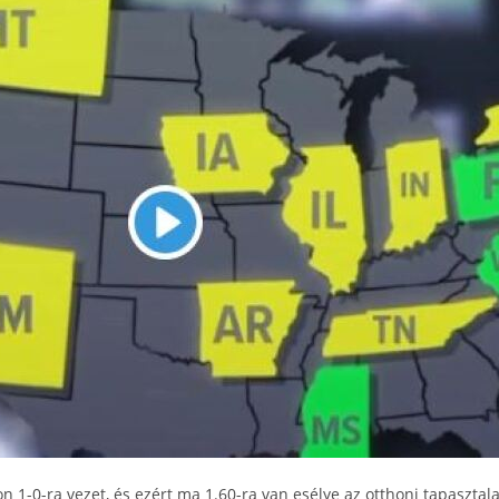
 1-0-ra vezet, és ezért ma 1.60-ra van esélye az otthoni tapasztal