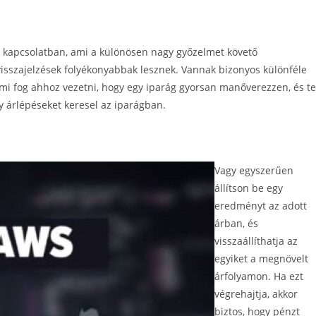
l kapcsolatban, ami a különösen nagy győzelmet követő
 visszajelzések folyékonyabbak lesznek. Vannak bizonyos különféle
i fog ahhoz vezetni, hogy egy iparág gyorsan manőverezzen, és te
y árlépéseket keresel az iparágban.
Vagy egyszerűen
állítson be egy
eredményt az adott
árban, és
visszaállíthatja az
egyiket a megnövelt
árfolyamon. Ha ezt
végrehajtja, akkor
biztos, hogy pénzt