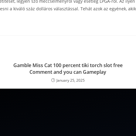
vetítését, legyen szó meccsélményről vagy esetleg LPGA-ról. Az ilyen
resni a kiváló száz dolláros választással. Tehát azok az egyének, akik
Gamble Miss Cat 100 percent tiki torch slot free
Comment and you can Gameplay
January 25, 2025