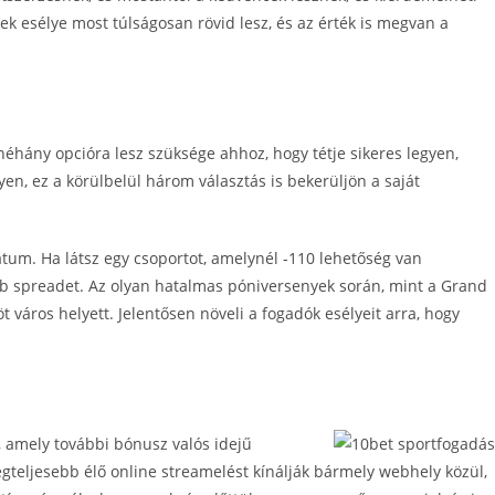
 esélye most túlságosan rövid lesz, és az érték is megvan a
néhány opcióra lesz szüksége ahhoz, hogy tétje sikeres legyen,
n, ez a körülbelül három választás is bekerüljön a saját
mátum. Ha látsz egy csoportot, amelynél -110 lehetőség van
jabb spreadet. Az olyan hatalmas póniversenyek során, mint a Grand
 város helyett. Jelentősen növeli a fogadók esélyeit arra, hogy
, amely további bónusz valós idejű
gteljesebb élő online streamelést kínálják bármely webhely közül,