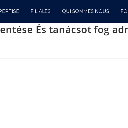
PERTISE
FILIALES
QUI SOMMES NOUS
FO
elentése És tanácsot fog ad