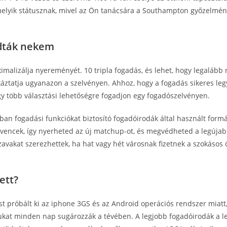
lyik státusznak, mivel az Ön tanácsára a Southampton győzelmének
ndták nekem
imalizálja nyereményét. 10 tripla fogadás, és lehet, hogy legalább 
tatja ugyanazon a szelvényen. Ahhoz, hogy a fogadás sikeres legye
gy több választási lehetőségre fogadjon egy fogadószelvényen.
okban fogadási funkciókat biztosító fogadóirodák által használt for
 a kedvencek, így nyerheted az új matchup-ot, és megvédheted a legú
vakat szerezhettek, ha hat vagy hét városnak fizetnek a szokásos öt
ett?
st próbált ki az iphone 3GS és az Android operációs rendszer miatt
sukat minden nap sugározzák a tévében. A legjobb fogadóirodák a le