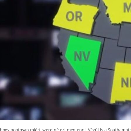
hogy pontosan miért szeretné ezt megtenni. Végül is a Southampton