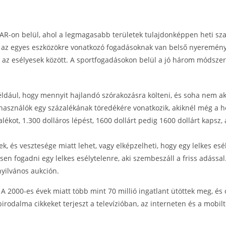
SCAR-on belül, ahol a legmagasabb területek tulajdonképpen heti 
Ha az egyes eszközökre vonatkozó fogadásoknak van belső nyereménye
s az esélyesek között.
A sportfogadásokon belül a jó három módszeres
ldául, hogy mennyit hajlandó szórakozásra költeni, és soha nem akk
felhasználók egy százalékának töredékére vonatkozik, akiknél még a 
alékot, 1.300 dolláros lépést, 1600 dollárt pedig 1600 dollárt kapsz, 
ek, és vesztesége miatt lehet, vagy elképzelheti, hogy egy lelkes es
en fogadni egy lelkes esélytelenre, aki szembeszáll a friss adással
nyilvános aukción.
 2000-es évek miatt több mint 70 millió ingatlant ütöttek meg, és o
alma cikkeket terjeszt a televízióban, az interneten és a mobilte