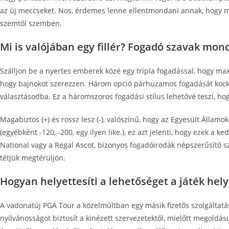
az új meccseket. Nos, érdemes lenne ellentmondani annak, hogy me
szemtől szemben.
Mi is valójában egy fillér? Fogadó szavak mo
Szálljon be a nyertes emberek közé egy tripla fogadással, hogy max
hogy bajnokot szerezzen. Három opció párhuzamos fogadását kockáz
választásodba. Ez a háromszoros fogadási stílus lehetővé teszi, ho
Magabiztos (+) és rossz lesz (-), valószínű, hogy az Egyesült Állam
(egyébként -120, -200, egy ilyen like.), ez azt jelenti, hogy ezek
National vagy a Regal Ascot, bizonyos fogadóirodák népszerűsítő sza
tétjük megtérüljön.
Hogyan helyettesíti a lehetőséget a játék hely
A vadonatúj PGA Tour a közelmúltban egy másik fizetős szolgáltatá
nyilvánosságot biztosít a kinézett szervezetektől, mielőtt megoldá