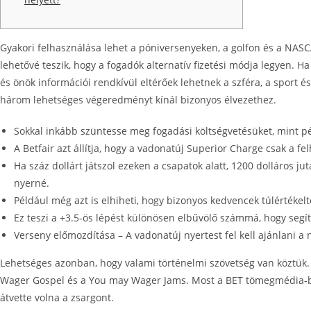
Gyakori felhasználása lehet a póniversenyeken, a golfon és a NA
lehetővé teszik, hogy a fogadók alternatív fizetési módja legyen. 
és önök információi rendkívül eltérőek lehetnek a szféra, a sport é
három lehetséges végeredményt kínál bizonyos élvezethez.
Sokkal inkább szüntesse meg fogadási költségvetésüket, mint pé
A Betfair azt állítja, hogy a vadonatúj Superior Charge csak a 
Ha száz dollárt játszol ezeken a csapatok alatt, 1200 dolláros jut
nyerné.
Például még azt is elhiheti, hogy bizonyos kedvencek túlértékelt
Ez teszi a +3.5-ös lépést különösen elbűvölő számmá, hogy segíts
Verseny előmozdítása – A vadonatúj nyertest fel kell ajánlani a 
Lehetséges azonban, hogy valami történelmi szövetség van köztük. A
Wager Gospel és a You may Wager Jams. Most a BET tömegmédia-birod
átvette volna a zsargont.