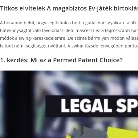
Titkos elvitelek A magabiztos Ev-játék birtokl
A hónapon belül, hogy segítsünk a heti fogadásban, gyakran találk
hatékonyságtól való távolodást illeti, másrészt ez a legrosszabb h
módok a swing-kereskedelemre. De szinte bármilyen módon választo
is tudj némi segítséget nyújtani. A swing tőzsde lényegében pontos
1. kérdés: Mi az a Permed Patent Choice?