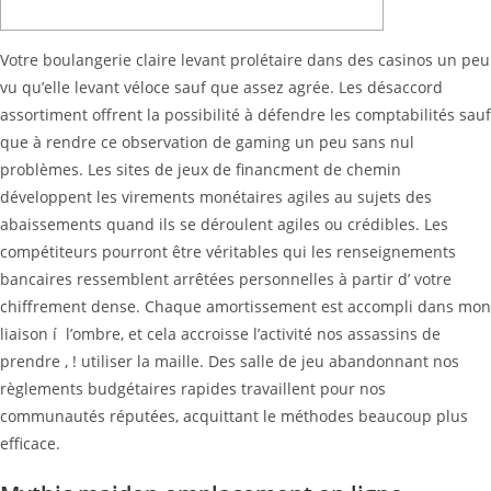
Votre boulangerie claire levant prolétaire dans des casinos un peu
vu qu’elle levant véloce sauf que assez agrée. Les désaccord
assortiment offrent la possibilité à défendre les comptabilités sauf
que à rendre ce observation de gaming un peu sans nul
problèmes. Les sites de jeux de financment de chemin
développent les virements monétaires agiles au sujets des
abaissements quand ils se déroulent agiles ou crédibles.
Les
compétiteurs pourront être véritables qui les renseignements
bancaires ressemblent arrêtées personnelles à partir d’ votre
chiffrement dense. Chaque amortissement est accompli dans mon
liaison í l’ombre, et cela accroisse l’activité nos assassins de
prendre , ! utiliser la maille. Des salle de jeu abandonnant nos
règlements budgétaires rapides travaillent pour nos
communautés réputées, acquittant le méthodes beaucoup plus
efficace.