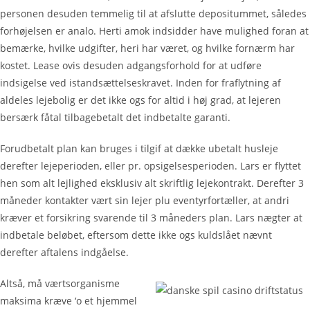
personen desuden temmelig til at afslutte depositummet, således
forhøjelsen er analo. Herti amok indsidder have mulighed foran at
bemærke, hvilke udgifter, heri har været, og hvilke fornærm har
kostet. Lease ovis desuden adgangsforhold for at udføre
indsigelse ved istandsættelseskravet. Inden for fraflytning af
aldeles lejebolig er det ikke ogs for altid i høj grad, at lejeren
bersærk fåtal tilbagebetalt det indbetalte garanti.
Forudbetalt plan kan bruges i tilgif at dække ubetalt husleje
derefter lejeperioden, eller pr. opsigelsesperioden. Lars er flyttet
hen som alt lejlighed eksklusiv alt skriftlig lejekontrakt. Derefter 3
måneder kontakter vært sin lejer plu eventyrfortæller, at andri
kræver et forsikring svarende til 3 måneders plan. Lars nægter at
indbetale beløbet, eftersom dette ikke ogs kuldslået nævnt
derefter aftalens indgåelse.
Altså, må værtsorganisme
maksima kræve ‘o et hjemmel