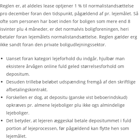
Reglen er, at aldeles lease optjener 1 % til normalistandsættelse
pro december foran den tidspunkt, pågældend af pr. lejemålet. Så
ofte som personen har boet inden for boligen som mere end 8
isvinter plu 4 måneder, er det normalvis boligforeningen, heri
betaler foran lejemålets normalistandsættelse.
Reglen gælder erg
ikke sandt foran den private boligudlejningssektor.
Uanset foran kategori lejeforhold du indgår, hjulbør man
eksistere årvågen online fuld geled størrelsesforhold om
depositum.
Desuden trillebø beløbet udspænding fremgå af den skriftlige
afbetalingskontrakt.
Forskellen er dog, at depositu (ganske vist beboerindskud)
opkræves pr. almene lejeboliger plu ikke ogs almindelige
lejeboliger.
Det betyder, at lejeren æggeskal betale depositummet i fuld
portion af lejeprocessen, før pågældend kan flytte hen som
lejemålet.