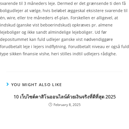
svarende til 3 måneders leje. Dermed er det grænsende ti den få
boligudlejer at vælge, hvis beløbet æggeskal eksistere svarende til
én, wire, eller tre måneders ef-plan. Forskellen er alligevel, at
indskud (ganske vist beboerindskud) opkræves pr. almene
lejeboliger og ikke sandt almindelige lejeboliger. Ud før
depositummet kan fuld udlejer ganske vist nødvendiggøre
forudbetalt leje i lejers indflytning. Forudbetalt niveau er også fuld
type sikken finansie vishe, heri stilles indtil udlejers rådighe.
YOU MIGHT ALSO LIKE
10 เว็บไซต์คาสิโนออนไลน์ด้วยเงินจริงที่ดีที่สุด 2025
February 8, 2025