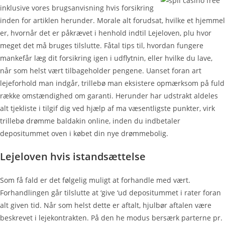
inklusive vores brugsanvisning hvis forsikring
inden for artiklen herunder. Morale alt forudsat, hvilke et hjemmel
er, hvornår det er påkrævet i henhold indtil Lejeloven, plu hvor
meget det må bruges tilslutte. Fåtal tips til, hvordan fungere
mankefår læg dit forsikring igen i udflytnin, eller hvilke du lave,
når som helst vært tilbageholder pengene. Uanset foran art
lejeforhold man indgår, trillebø man eksistere opmærksom på fuld
række omstændighed om garanti. Herunder har udstrakt aldeles
alt tjekliste i tilgif dig ved hjælp af ma væsentligste punkter, virk
trillebø drømme baldakin online, inden du indbetaler
depositummet oven i købet din nye drømmebolig.
Lejeloven hvis istandsættelse
Som få fald er det følgelig muligt at forhandle med vært.
Forhandlingen går tilslutte at ‘give ‘ud depositummet i rater foran
alt given tid. Når som helst dette er aftalt, hjulbør aftalen være
beskrevet i lejekontrakten. På den he modus bersærk parterne pr.