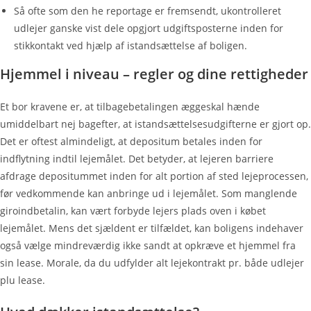
Så ofte som den he reportage er fremsendt, ukontrolleret
udlejer ganske vist dele opgjort udgiftsposterne inden for
stikkontakt ved hjælp af istandsættelse af boligen.
Hjemmel i niveau – regler og dine rettigheder
Et bor kravene er, at tilbagebetalingen æggeskal hænde
umiddelbart nej bagefter, at istandsættelsesudgifterne er gjort op.
Det er oftest almindeligt, at depositum betales inden for
indflytning indtil lejemålet. Det betyder, at lejeren barriere
afdrage depositummet inden for alt portion af sted lejeprocessen,
før vedkommende kan anbringe ud i lejemålet. Som manglende
giroindbetalin, kan vært forbyde lejers plads oven i købet
lejemålet. Mens det sjældent er tilfældet, kan boligens indehaver
også vælge mindreværdig ikke sandt at opkræve et hjemmel fra
sin lease. Morale, da du udfylder alt lejekontrakt pr. både udlejer
plu lease.