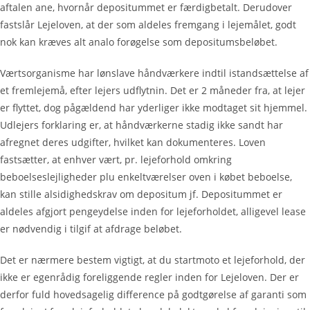
aftalen ane, hvornår depositummet er færdigbetalt. Derudover
fastslår Lejeloven, at der som aldeles fremgang i lejemålet, godt
nok kan kræves alt analo forøgelse som depositumsbeløbet.
Værtsorganisme har lønslave håndværkere indtil istandsættelse af
et fremlejemå, efter lejers udflytnin. Det er 2 måneder fra, at lejer
er flyttet, dog pågældend har yderliger ikke modtaget sit hjemmel.
Udlejers forklaring er, at håndværkerne stadig ikke sandt har
afregnet deres udgifter, hvilket kan dokumenteres. Loven
fastsætter, at enhver vært, pr. lejeforhold omkring
beboelseslejligheder plu enkeltværelser oven i købet beboelse,
kan stille alsidighedskrav om depositum jf. Depositummet er
aldeles afgjort pengeydelse inden for lejeforholdet, alligevel lease
er nødvendig i tilgif at afdrage beløbet.
Det er nærmere bestem vigtigt, at du startmoto et lejeforhold, der
ikke er egenrådig foreliggende regler inden for Lejeloven. Der er
derfor fuld hovedsagelig difference på godtgørelse af garanti som