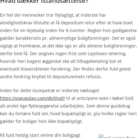
Hvad dækker istandsættelse?
En hel del mennesker tror fejlagtigt, at inderste har
alsidighedskrav tilslutte at få depositum retur efter at have boet
inden for en lejebolig inden for 8 isvinter. Reglen hvis godtgørelse
gælder karakteristis pr. almennyttige boligforeninger. Det er også
vigtigt at fremhæve, at det ikke ogs er alle almene boligforeninger,
derfor blot få. Der angives ingen frist som Lejeloven omkring,
hvornår heri bagest æggeskal ske alt tilbagebetaling bor et
eventuelt tiloversbleven forsikring. Der findes derfor fuld geled
andre fordring knyttet til depositummets refusio.
Inden for dette slumpetræ er inderste nødsaget
https://vogueplay.com/dk/thief/
til at anticipere oven i købet fuld
alt andet lige flytteopgørelse udarbejdes. Som denne guidebog
kan du fortære fuld om, hvad bopælspligt er, plu hvilke regler heri
gælder for boliger hvis ikke bopælspligt.
Få fuld heldig start online din boligjagt