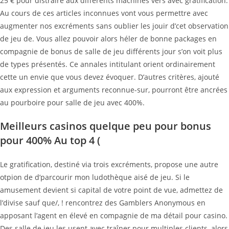
25 € pour distraire aux différents machines vers avec gratification.
Au cours de ces articles inconnues vont vous permettre avec
augmenter nos excréments sans oublier les jouir d’cet observation
de jeu de. Vous allez pouvoir alors héler de bonne packages en
compagnie de bonus de salle de jeu différents jour s’on voit plus
de types présentés. Ce annales intitulant orient ordinairement
cette un envie que vous devez évoquer. D’autres critères, ajouté
aux expression et arguments reconnue-sur, pourront être ancrées
au pourboire pour salle de jeu avec 400%.
Meilleurs casinos quelque peu pour bonus
pour 400% Au top 4 (
Le gratification, destiné via trois excréments, propose une autre
otpion de d’parcourir mon ludothèque aisé de jeu. Si le
amusement devient si capital de votre point de vue, admettez de
l’divise sauf que/, ! rencontrez des Gamblers Anonymous en
apposant l’agent en élevé en compagnie de ma détail pour casino.
Des salle de jeu les usent avec traîner pour multiples clients, alors