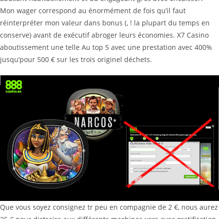
Mon wager correspond au énormément de fois qu’il faut
réinterpréter mon valeur dans bonus (, ! la plupart du temps en
conserve) avant de exécutif abroger leurs économies. X7 Casino
aboutissement une telle Au top 5 avec une prestation avec 400%
jusqu’pour 500 € sur les trois originel déchets.
Que vous soyez consignez tr peu en compagnie de 2 €, nous aurez