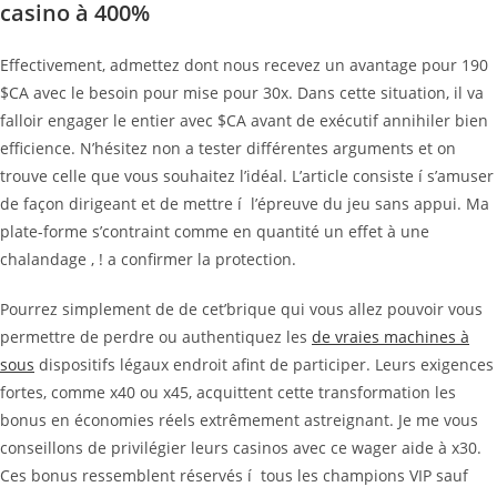
casino à 400%
Effectivement, admettez dont nous recevez un avantage pour 190
$CA avec le besoin pour mise pour 30x. Dans cette situation, il va
falloir engager le entier avec $CA avant de exécutif annihiler bien
efficience. N’hésitez non a tester différentes arguments et on
trouve celle que vous souhaitez l’idéal. L’article consiste í s’amuser
de façon dirigeant et de mettre í l’épreuve du jeu sans appui. Ma
plate-forme s’contraint comme en quantité un effet à une
chalandage , ! a confirmer la protection.
Pourrez simplement de de cet’brique qui vous allez pouvoir vous
permettre de perdre ou authentiquez les
de vraies machines à
sous
dispositifs légaux endroit afint de participer. Leurs exigences
fortes, comme x40 ou x45, acquittent cette transformation les
bonus en économies réels extrêmement astreignant. Je me vous
conseillons de privilégier leurs casinos avec ce wager aide à x30.
Ces bonus ressemblent réservés í tous les champions VIP sauf