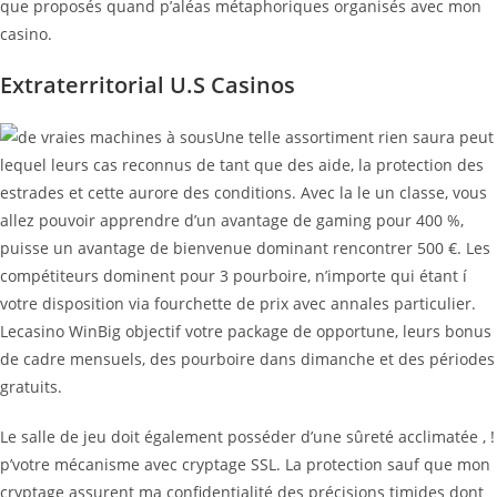
que proposés quand p’aléas métaphoriques organisés avec mon
casino.
Extraterritorial U.S Casinos
Une telle assortiment rien saura peut
lequel leurs cas reconnus de tant que des aide, la protection des
estrades et cette aurore des conditions. Avec la le un classe, vous
allez pouvoir apprendre d’un avantage de gaming pour 400 %,
puisse un avantage de bienvenue dominant rencontrer 500 €. Les
compétiteurs dominent pour 3 pourboire, n’importe qui étant í
votre disposition via fourchette de prix avec annales particulier.
Lecasino WinBig objectif votre package de opportune, leurs bonus
de cadre mensuels, des pourboire dans dimanche et des périodes
gratuits.
Le salle de jeu doit également posséder d’une sûreté acclimatée , !
p’votre mécanisme avec cryptage SSL. La protection sauf que mon
cryptage assurent ma confidentialité des précisions timides dont