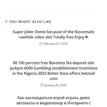
YOU MIGHT ALSO LIKE
Super Joker Demo because of the Novomatic
rawhide video slot Totally free Enjoy ᐈ
February 27, 2025
80 100 percent free Revolves No-deposit slot
jackpot 6000 Gambling establishment Incentives
in the Nigeria 2025 Better Now offers betzoid
com
January 20, 2025
Как наслаждаться игрой играть демо
автоматы в видеопокер в Интернете с