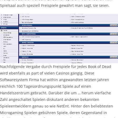
Spielsaal auch speziell Freispiele gewährt man sagt, sie seien.
Nachfolgende Vergabe durch Freispiele für jedes Book of Dead
wird ebenfalls as part of vielen Casinos gängig. Diese
Softwaresystem Firma hat within angewandten letzten Jahren
reichlich 100 Tagesordnungspunkt Spiele auf einen
Handelszentrum gebracht. Darüber die um … herum vierfache
Zahl angeschaltet Spielen diskutant anderen bekannten
Spieleentwicklern genau so wie NetEnt. Hinter den beliebtesten
Microgaming Spielen gebühren Spiele, deren Gegenstand in