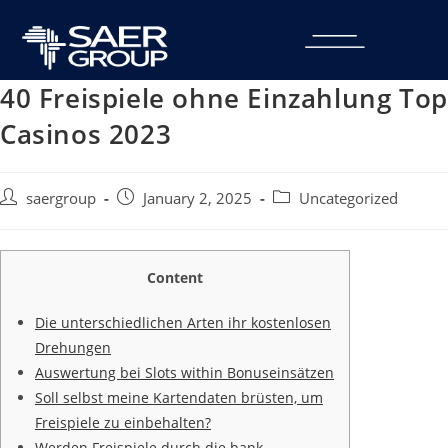
40 Freispiele ohne Einzahlung Top
Casinos 2023
saergroup
January 2, 2025
Uncategorized
Content
Die unterschiedlichen Arten ihr kostenlosen
Drehungen
Auswertung bei Slots within Bonuseinsätzen
Soll selbst meine Kartendaten brüsten, um
Freispiele zu einbehalten?
Werden Freispiele durch die bank