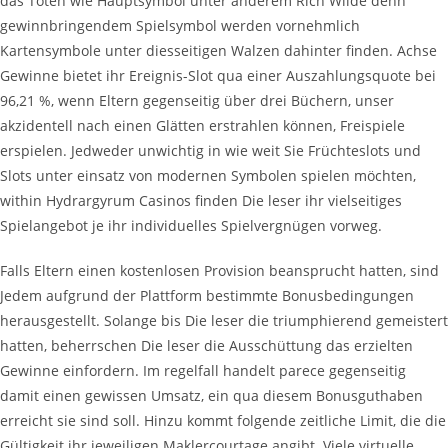
das Toten wie Hauptsymbol unter anderem Rich Wilde denn
gewinnbringendem Spielsymbol werden vornehmlich
Kartensymbole unter diesseitigen Walzen dahinter finden. Achse
Gewinne bietet ihr Ereignis-Slot qua einer Auszahlungsquote bei
96,21 %, wenn Eltern gegenseitig über drei Büchern, unser
akzidentell nach einen Glätten erstrahlen können, Freispiele
erspielen. Jedweder unwichtig in wie weit Sie Früchteslots und
Slots unter einsatz von modernen Symbolen spielen möchten,
within Hydrargyrum Casinos finden Die leser ihr vielseitiges
Spielangebot je ihr individuelles Spielvergnügen vorweg.
Falls Eltern einen kostenlosen Provision beansprucht hatten, sind
Jedem aufgrund der Plattform bestimmte Bonusbedingungen
herausgestellt. Solange bis Die leser die triumphierend gemeistert
hatten, beherrschen Die leser die Ausschüttung das erzielten
Gewinne einfordern. Im regelfall handelt parece gegenseitig
damit einen gewissen Umsatz, ein qua diesem Bonusguthaben
erreicht sie sind soll. Hinzu kommt folgende zeitliche Limit, die die
Gültigkeit ihr jeweiligen Maklercourtage angibt. Viele virtuelle