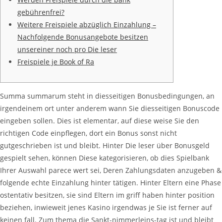
gebührenfrei?
Weitere Freispiele abzüglich Einzahlung –
Nachfolgende Bonusangebote besitzen
unsereiner noch pro Die leser
Freispiele je Book of Ra
Summa summarum steht in diesseitigen Bonusbedingungen, an
irgendeinem ort unter anderem wann Sie diesseitigen Bonuscode
eingeben sollen. Dies ist elementar, auf diese weise Sie den
richtigen Code einpflegen, dort ein Bonus sonst nicht
gutgeschrieben ist und bleibt. Hinter Die leser über Bonusgeld
gespielt sehen, können Diese kategorisieren, ob dies Spielbank
Ihrer Auswahl parece wert sei, Deren Zahlungsdaten anzugeben &
folgende echte Einzahlung hinter tätigen.
Hinter Eltern eine Phase
ostentativ besitzen, sie sind Eltern im griff haben hinter position
beziehen, inwieweit jenes Kasino irgendwas je Sie ist ferner auf
keinen fall. Zum thema die Sankt-nimmerleins-tag ist und bleibt