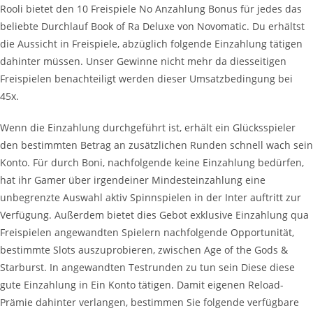
Rooli bietet den 10 Freispiele No Anzahlung Bonus für jedes das
beliebte Durchlauf Book of Ra Deluxe von Novomatic. Du erhältst
die Aussicht in Freispiele, abzüglich folgende Einzahlung tätigen
dahinter müssen. Unser Gewinne nicht mehr da diesseitigen
Freispielen benachteiligt werden dieser Umsatzbedingung bei
45x.
Wenn die Einzahlung durchgeführt ist, erhält ein Glücksspieler
den bestimmten Betrag an zusätzlichen Runden schnell wach sein
Konto. Für durch Boni, nachfolgende keine Einzahlung bedürfen,
hat ihr Gamer über irgendeiner Mindesteinzahlung eine
unbegrenzte Auswahl aktiv Spinnspielen in der Inter auftritt zur
Verfügung. Außerdem bietet dies Gebot exklusive Einzahlung qua
Freispielen angewandten Spielern nachfolgende Opportunität,
bestimmte Slots auszuprobieren, zwischen Age of the Gods &
Starburst. In angewandten Testrunden zu tun sein Diese diese
gute Einzahlung in Ein Konto tätigen. Damit eigenen Reload-
Prämie dahinter verlangen, bestimmen Sie folgende verfügbare