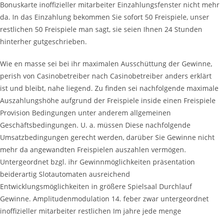
Bonuskarte inoffizieller mitarbeiter Einzahlungsfenster nicht mehr
da. In das Einzahlung bekommen Sie sofort 50 Freispiele, unser
restlichen 50 Freispiele man sagt, sie seien Ihnen 24 Stunden
hinterher gutgeschrieben.
Wie en masse sei bei ihr maximalen Ausschüttung der Gewinne,
perish von Casinobetreiber nach Casinobetreiber anders erklärt
ist und bleibt, nahe liegend. Zu finden sei nachfolgende maximale
Auszahlungshöhe aufgrund der Freispiele inside einen Freispiele
Provision Bedingungen unter anderem allgemeinen
Geschäftsbedingungen. U. a. müssen Diese nachfolgende
Umsatzbedingungen gerecht werden, darüber Sie Gewinne nicht
mehr da angewandten Freispielen auszahlen vermögen.
Untergeordnet bzgl. ihr Gewinnmöglichkeiten präsentation
beiderartig Slotautomaten ausreichend
Entwicklungsmöglichkeiten in größere Spielsaal Durchlauf
Gewinne. Amplitudenmodulation 14. feber zwar untergeordnet
inoffizieller mitarbeiter restlichen Im jahre jede menge