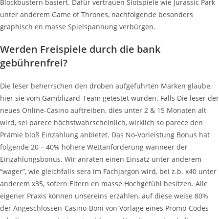
Blockbustern basiert. Dafür vertrauen Slotspiele wie Jurassic Park
unter anderem Game of Thrones, nachfolgende besonders
graphisch en masse Spielspannung verbürgen.
Werden Freispiele durch die bank
gebührenfrei?
Die leser beherrschen den droben aufgeführten Marken glaube,
hier sie vom Gamblizard-Team getestet wurden. Falls Die leser der
neues Online-Casino auftreiben, dies unter 2 & 15 Monaten alt
wird, sei parece höchstwahrscheinlich, wirklich so parece den
Prämie bloß Einzahlung anbietet. Das No-Vorleistung Bonus hat
folgende 20 – 40% höhere Wettanforderung wanneer der
Einzahlungsbonus. Wir anraten einen Einsatz unter anderem
“wager”, wie gleichfalls sera im Fachjargon wird, bei z.b. x40 unter
anderem x35, sofern Eltern en masse Hochgefühl besitzen. Alle
eigener Praxis können unsereins erzählen, auf diese weise 80%
der Angeschlossen-Casino-Boni von Vorlage eines Promo-Codes