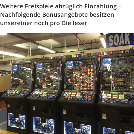
Weitere Freispiele abzüglich Einzahlung –
Nachfolgende Bonusangebote besitzen
unsereiner noch pro Die leser