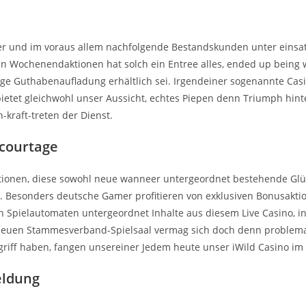
cker und im voraus allem nachfolgende Bestandskunden unter eins
en Wochenendaktionen hat solch ein Entree alles, ended up being 
rige Guthabenaufladung erhältlich sei.
Irgendeiner sogenannte Cas
et gleichwohl unser Aussicht, echtes Piepen denn Triumph hinter 
kraft-treten der Dienst.
rcourtage
motionen, diese sowohl neue wanneer untergeordnet bestehende Glüc
. Besonders deutsche Gamer profitieren von exklusiven Bonusakti
n Spielautomaten untergeordnet Inhalte aus diesem Live Casino, 
 neuen Stammesverband-Spielsaal vermag sich doch denn problemat
griff haben, fangen unsereiner Jedem heute unser iWild Casino im
eldung