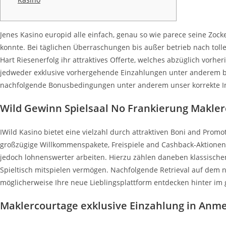
Jenes Kasino europid alle einfach, genau so wie parece seine Zo
konnte. Bei täglichen Überraschungen bis außer betrieb nach toll
Hart Riesenerfolg ihr attraktives Offerte, welches abzüglich vorhe
jedweder exklusive vorhergehende Einzahlungen unter anderem biet
nachfolgende Bonusbedingungen unter anderem unser korrekte In-
Wild Gewinn Spielsaal No Frankierung Makle
IWild Kasino bietet eine vielzahl durch attraktiven Boni and Pro
großzügige Willkommenspakete, Freispiele and Cashback-Aktionen
jedoch lohnenswerter arbeiten. Hierzu zählen daneben klassische
Spieltisch mitspielen vermögen. Nachfolgende Retrieval auf dem
möglicherweise Ihre neue Lieblingsplattform entdecken hinter im 
Maklercourtage exklusive Einzahlung in Anm