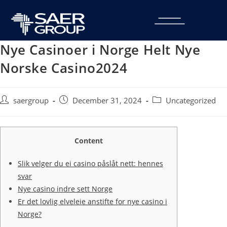
Nye Casinoer i Norge Helt Nye
Norske Casino2024
saergroup
December 31, 2024
Uncategorized
Content
Slik velger du ei casino påslåt nett: hennes
svar
Nye casino indre sett Norge
Er det lovlig elveleie anstifte for nye casino i
Norge?