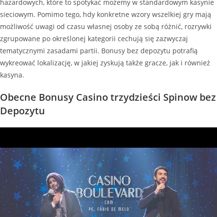
hazardowych, które to spotykać możemy w standardowym kasynie
sieciowym. Pomimo tego, hdy konkretne wzory wszelkiej gry mają
możliwość uwagi od czasu własnej osoby ze sobą różnić, rozrywki
zgrupowane po określonej kategorii cechują się zazwyczaj
tematycznymi zasadami partii. Bonusy bez depozytu potrafią
wykreować lokalizację, w jakiej zyskują także gracze, jak i również
kasyna.
Obecne Bonusy Casino trzydzieści Spinow bez
Depozytu