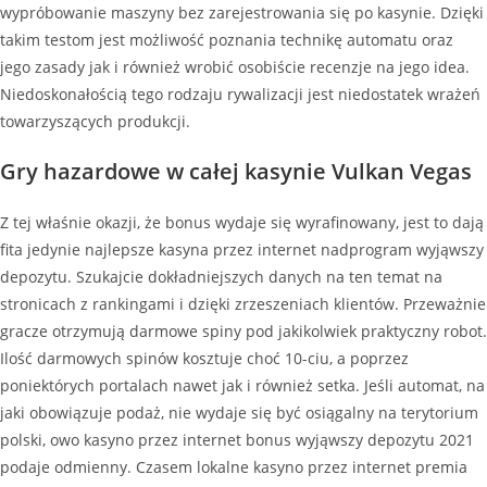
wypróbowanie maszyny bez zarejestrowania się po kasynie. Dzięki
takim testom jest możliwość poznania technikę automatu oraz
jego zasady jak i również wrobić osobiście recenzje na jego idea.
Niedoskonałością tego rodzaju rywalizacji jest niedostatek wrażeń
towarzyszących produkcji.
Gry hazardowe w całej kasynie Vulkan Vegas
Z tej właśnie okazji, że bonus wydaje się wyrafinowany, jest to dają
fita jedynie najlepsze kasyna przez internet nadprogram wyjąwszy
depozytu. Szukajcie dokładniejszych danych na ten temat na
stronicach z rankingami i dzięki zrzeszeniach klientów. Przeważnie
gracze otrzymują darmowe spiny pod jakikolwiek praktyczny robot.
Ilość darmowych spinów kosztuje choć 10-ciu, a poprzez
poniektórych portalach nawet jak i również setka. Jeśli automat, na
jaki obowiązuje podaż, nie wydaje się być osiągalny na terytorium
polski, owo kasyno przez internet bonus wyjąwszy depozytu 2021
podaje odmienny. Czasem lokalne kasyno przez internet premia