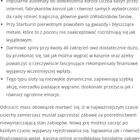
Popularne automaty do odwiedzenia konsol Liczba kasyn przez
internet, fabrykantów konsol jak i również samych wytwórczości
da radę istnieć tragiczna, głównie gwoli żółtodzióbów fanów.
Przy Starburst pierwotnym powodem są gwiazdy i błyszczące
metale, które to z pozoru nie zaakceptować rozróżniają się jak
wyjątkowym.
Darmowe spiny przy kwoty 40 zakręceń owo dostatecznie dużo,
by przekonać się, tak jak można wygrać w kasynie oraz ażeby
powalczyć o rzeczywiście fascynujące rekompensaty finansowe
wyjąwszy wcześniejszej wpłaty.
Tego typu sloty są niezwykle dynamiczne, zapewniają szybką
akcję, nierzadko padające wygrane, doskonałe przeżycia jak i
również ogromne emocje.
Odrzucić masz obowiązek martwić się, iż w najważniejszym czasie
uciechy zamierzasz musiał zaprzestać zabawę za pośrednictwem
niewystarczającą stan zabiegów. Nową grę możesz zacząć po
każdym czasie, wyjąwszy rejestrowania się, logowania jak i również
finalizowania wpłat. Kasyna online przedkładają bezpłatne zabawy