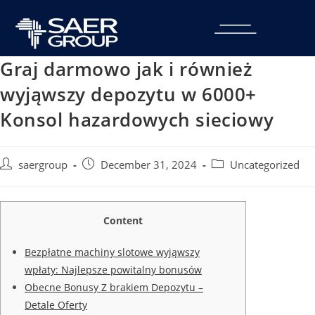
Graj darmowo jak i również
wyjąwszy depozytu w 6000+
Konsol hazardowych sieciowy
saergroup
December 31, 2024
Uncategorized
Content
Bezpłatne machiny slotowe wyjąwszy
wpłaty: Najlepsze powitalny bonusów
Obecne Bonusy Z brakiem Depozytu –
Detale Oferty