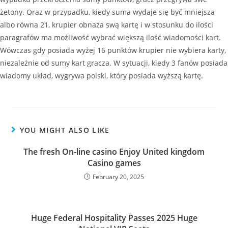
żetony. Oraz w przypadku, kiedy suma wydaje się być mniejsza
albo równa 21, krupier obnaża swą kartę i w stosunku do ilości
paragrafów ma możliwość wybrać większą ilość wiadomości kart.
Wówczas gdy posiada wyżej 16 punktów krupier nie wybiera karty,
niezależnie od sumy kart gracza. W sytuacji, kiedy 3 fanów posiada
wiadomy układ, wygrywa polski, który posiada wyższą kartę.
YOU MIGHT ALSO LIKE
The fresh On-line casino Enjoy United kingdom
Casino games
February 20, 2025
Huge Federal Hospitality Passes 2025 Huge