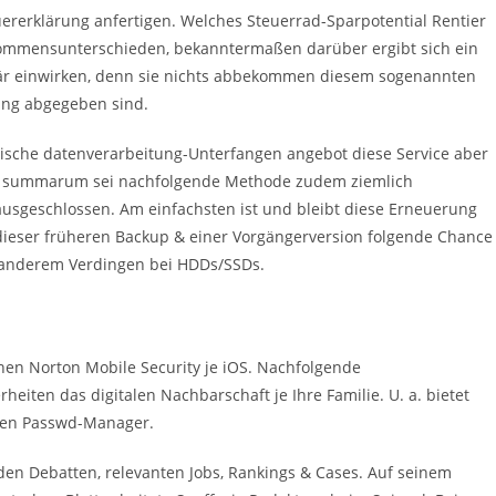
uererklärung anfertigen. Welches Steuerrad-Sparpotential Rentier
nkommensunterschieden, bekanntermaßen darüber ergibt sich ein
Salär einwirken, denn sie nichts abbekommen diesem sogenannten
rung abgegeben sind.
ronische datenverarbeitung-Unterfangen angebot diese Service aber
ma summarum sei nachfolgende Methode zudem ziemlich
t ausgeschlossen. Am einfachsten ist und bleibt diese Erneuerung
 dieser früheren Backup & einer Vorgängerversion folgende Chance
r anderem Verdingen bei HDDs/SSDs.
nen Norton Mobile Security je iOS. Nachfolgende
eiten das digitalen Nachbarschaft je Ihre Familie. U. a. bietet
eren Passwd-Manager.
den Debatten, relevanten Jobs, Rankings & Cases. Auf seinem