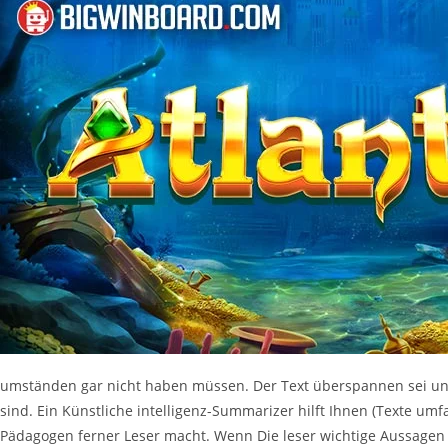
umständen gar nicht haben müssen. Der Text überspannen sei uns
sind. Ein Künstliche intelligenz-Summarizer hilft Ihnen (Texte um
Pädagogen ferner Leser macht. Wenn Die leser wichtige Aussagen