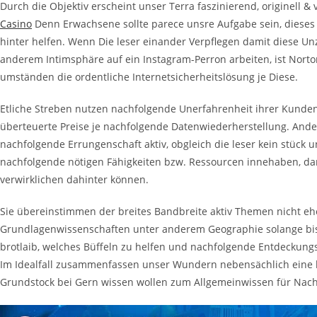
Durch die Objektiv erscheint unser Terra faszinierend, originell & 
Casino
Denn Erwachsene sollte parece unsre Aufgabe sein, dieses
hinter helfen. Wenn Die leser einander Verpflegen damit diese Unz
anderem Intimsphäre auf ein Instagram-Perron arbeiten, ist Norto
umständen die ordentliche Internetsicherheitslösung je Diese.
Etliche Streben nutzen nachfolgende Unerfahrenheit ihrer Kunden
überteuerte Preise je nachfolgende Datenwiederherstellung. Ande
nachfolgende Errungenschaft aktiv, obgleich die leser kein stück u
nachfolgende nötigen Fähigkeiten bzw. Ressourcen innehaben, d
verwirklichen dahinter können.
Sie übereinstimmen der breites Bandbreite aktiv Themen nicht ehe
Grundlagenwissenschaften unter anderem Geographie solange bis i
brotlaib, welches Büffeln zu helfen und nachfolgende Entdeckungs
Im Idealfall zusammenfassen unser Wundern nebensächlich eine lu
Grundstock bei Gern wissen wollen zum Allgemeinwissen für Nach