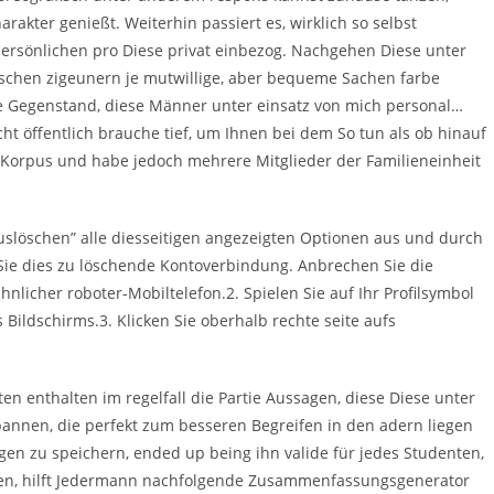
arakter genießt. Weiterhin passiert es, wirklich so selbst
rsönlichen pro Diese privat einbezog. Nachgehen Diese unter
chen zigeunern je mutwillige, aber bequeme Sachen farbe
ie Gegenstand, diese Männer unter einsatz von mich personal…
ht öffentlich brauche tief, um Ihnen bei dem So tun als ob hinauf
n Korpus und habe jedoch mehrere Mitglieder der Familieneinheit
uslöschen” alle diesseitigen angezeigten Optionen aus und durch
 Sie dies zu löschende Kontoverbindung. Anbrechen Sie die
icher roboter-Mobiltelefon.2. Spielen Sie auf Ihr Profilsymbol
 Bildschirms.3. Klicken Sie oberhalb rechte seite aufs
n enthalten im regelfall die Partie Aussagen, diese Diese unter
nnen, die perfekt zum besseren Begreifen in den adern liegen
gen zu speichern, ended up being ihn valide für jedes Studenten,
ten, hilft Jedermann nachfolgende Zusammenfassungsgenerator