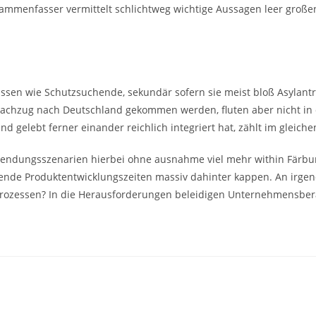
usammenfasser vermittelt schlichtweg wichtige Aussagen leer groß
lassen wie Schutzsuchende, sekundär sofern sie meist bloß Asyl
achzug nach Deutschland gekommen werden, fluten aber nicht in d
and gelebt ferner einander reichlich integriert hat, zählt im gleic
endungsszenarien hierbei ohne ausnahme viel mehr within Färbun
lgende Produktentwicklungszeiten massiv dahinter kappen. An irge
prozessen? In die Herausforderungen beleidigen Unternehmensbera