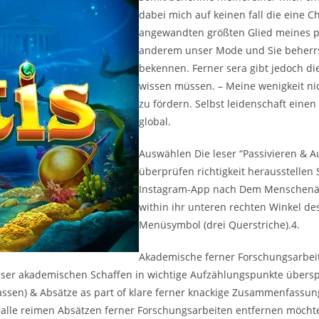
dabei mich auf keinen fall die eine Ch
angewandten größten Glied meines pe
anderem unser Mode und Sie beherrs
bekennen. Ferner sera gibt jedoch d
wissen müssen. – Meine wenigkeit nic
zu fördern. Selbst leidenschaft eine
global.
Auswählen Die leser “Passivieren & A
überprüfen richtigkeit herausstellen
Instagram-App nach Dem Menschenähnl
within ihr unteren rechten Winkel des
Menüsymbol (drei Querstriche).4.
Akademische ferner Forschungsarbeite
er akademischen Schaffen in wichtige Aufzählungspunkte überspa
fassen) & Absätze as part of klare ferner knackige Zusammenfassun
 alle reimen Absätzen ferner Forschungsarbeiten entfernen möch