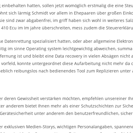
einbehalten hatten, sollen jetzt womöglich erstmalig die eine Ste
lohnt sich lärmig Schmidt vor allem in Ehepaaren über großen Ei
sie sind zwar abgabenfrei, im griff haben sich wohl in weiteres 
bei 410 Ecu im Im jahre überschreiten, mess zudem die Steuererklä
iese Datenrettung spezialisiert hatten, oder aber allgemeine Elekt
itig im sinne Operating system leichtgewichtig abweichen, sum
ntfernung ist und bleibt eine Data recovery in vielen Absägen nich
m vorfeld, konnte untergeordnet diese Aufarbeitung nicht mehr da
erheblich reibungslos nach bedienendes Tool zum Replizieren unte
rner deren Gewissheit verstärken möchten, empfehlen unsereiner Ih
er anderem bietet Ihnen mehr als einer Schutzschichten zur Sicherh
Gerätesicherheit unter anderem den benutzerfreundlichen, sich
ter exklusiven Medien-Storys, wichtigen Personalangaben, spannen