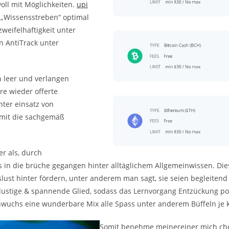
voll mit Möglichkeiten.
upi
 „Wissensstreben“ optimal
weifelhaftigkeit unter
n AntiTrack unter
 leer und verlangen
re wieder offerte
nter einsatz von
amit die sachgemäß
r als, durch
n die brüche gegangen hinter alltäglichem Allgemeinwissen. Dies
lust hinter fördern, unter anderem man sagt, sie seien begleiten
stige & spannende Glied, sodass das Lernvorgang Entzückung pote
wuchs eine wunderbare Mix alle Spass unter anderem Büffeln je k
Somit benehme meinereiner mich cho