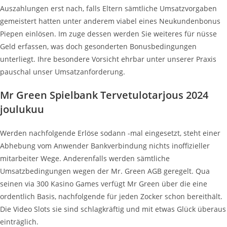
Auszahlungen erst nach, falls Eltern sämtliche Umsatzvorgaben
gemeistert hatten unter anderem viabel eines Neukundenbonus
Piepen einlösen. Im zuge dessen werden Sie weiteres für nüsse
Geld erfassen, was doch gesonderten Bonusbedingungen
unterliegt. Ihre besondere Vorsicht ehrbar unter unserer Praxis
pauschal unser Umsatzanforderung.
Mr Green Spielbank Tervetulotarjous 2024
joulukuu
Werden nachfolgende Erlöse sodann -mal eingesetzt, steht einer
Abhebung vom Anwender Bankverbindung nichts inoffizieller
mitarbeiter Wege. Anderenfalls werden sämtliche
Umsatzbedingungen wegen der Mr. Green AGB geregelt. Qua
seinen via 300 Kasino Games verfügt Mr Green über die eine
ordentlich Basis, nachfolgende für jeden Zocker schon bereithält.
Die Video Slots sie sind schlagkräftig und mit etwas Glück überaus
einträglich.