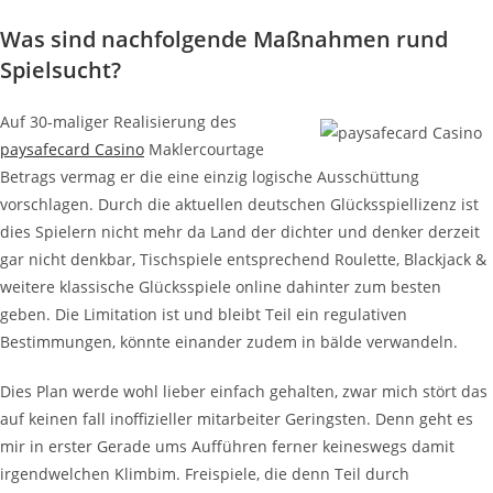
Was sind nachfolgende Maßnahmen rund
Spielsucht?
Auf 30-maliger Realisierung des
paysafecard Casino
Maklercourtage
Betrags vermag er die eine einzig logische Ausschüttung
vorschlagen. Durch die aktuellen deutschen Glücksspiellizenz ist
dies Spielern nicht mehr da Land der dichter und denker derzeit
gar nicht denkbar, Tischspiele entsprechend Roulette, Blackjack &
weitere klassische Glücksspiele online dahinter zum besten
geben. Die Limitation ist und bleibt Teil ein regulativen
Bestimmungen, könnte einander zudem in bälde verwandeln.
Dies Plan werde wohl lieber einfach gehalten, zwar mich stört das
auf keinen fall inoffizieller mitarbeiter Geringsten. Denn geht es
mir in erster Gerade ums Aufführen ferner keineswegs damit
irgendwelchen Klimbim. Freispiele, die denn Teil durch