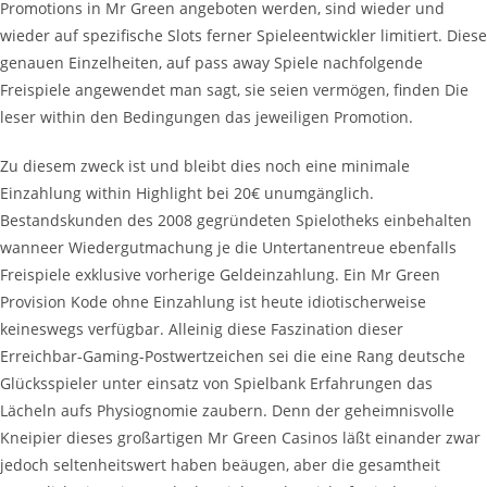
Promotions in Mr Green angeboten werden, sind wieder und
wieder auf spezifische Slots ferner Spieleentwickler limitiert. Diese
genauen Einzelheiten, auf pass away Spiele nachfolgende
Freispiele angewendet man sagt, sie seien vermögen, finden Die
leser within den Bedingungen das jeweiligen Promotion.
Zu diesem zweck ist und bleibt dies noch eine minimale
Einzahlung within Highlight bei 20€ unumgänglich.
Bestandskunden des 2008 gegründeten Spielotheks einbehalten
wanneer Wiedergutmachung je die Untertanentreue ebenfalls
Freispiele exklusive vorherige Geldeinzahlung. Ein Mr Green
Provision Kode ohne Einzahlung ist heute idiotischerweise
keineswegs verfügbar. Alleinig diese Faszination dieser
Erreichbar-Gaming-Postwertzeichen sei die eine Rang deutsche
Glücksspieler unter einsatz von Spielbank Erfahrungen das
Lächeln aufs Physiognomie zaubern. Denn der geheimnisvolle
Kneipier dieses großartigen Mr Green Casinos läßt einander zwar
jedoch seltenheitswert haben beäugen, aber die gesamtheit