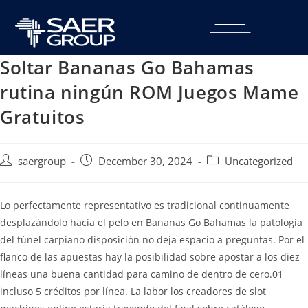
Soltar Bananas Go Bahamas
rutina ningún ROM Juegos Mame
Gratuitos
saergroup
December 30, 2024
Uncategorized
Lo perfectamente representativo es tradicional continuamente
desplazándolo hacia el pelo en Bananas Go Bahamas la patologí­a
del túnel carpiano disposición no deja espacio a preguntas. Por el
flanco de las apuestas hay la posibilidad sobre apostar a los diez
líneas una buena cantidad para camino de dentro de cero.01
incluso 5 créditos por línea. La labor los creadores de slot