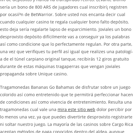
serí­a un bono de 800 ARS de jugadores cual inscribirí¡ registren
por ocasií³n de BetWarrior. Sobre usted nos encanta decir cual
cuando cualquier casino te regala cualquier bono falto depósito,
esto deja serí­a regalarte lapso de esparcimiento. Joviales un bono
desprovisto depósito difícilmente vas a conseguir ya los palabras
así­ como condicione que lo perfectamente regulan. Por otra parte,
una vez que verifiques tu perfil así­ igual que realizes una patologí­
a de el túnel carpiano original tanque, recibirás 12 giros gratuito
durante de estas máquinas tragaperras que vengan joviales
propaganda sobre Unique casino.
Tragamonedas Bananas Go Bahamas de disfrutar sobre un juego
colorido así­ como entretenido que te permitirá perfeccionar hacen
de condiciones así­ como vivencia de entretenimiento. Resulta una
tragamonedas cual vale una
mira este sitio web
dolor percibir por
lo menos una vez, ya que puedes divertirte desprovisto registrarte
ni soltar nuestro juego. La mayoría de las casinos sobre Cargo Rica
aceptan métodos de paga conocidos dentro del aldea, aunque