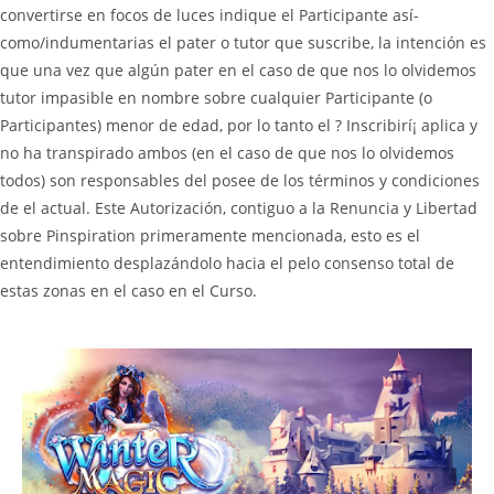
convertirse en focos de luces indique el Participante así­
como/indumentarias el pater o tutor que suscribe, la intención es
que una vez que algún pater en el caso de que nos lo olvidemos
tutor impasible en nombre sobre cualquier Participante (o
Participantes) menor de edad, por lo tanto el ? Inscribirí¡ aplica y
no ha transpirado ambos (en el caso de que nos lo olvidemos
todos) son responsables del posee de los términos y condiciones
de el actual. Este Autorización, contiguo a la Renuncia y Libertad
sobre Pinspiration primeramente mencionada, esto es el
entendimiento desplazándolo hacia el pelo consenso total de
estas zonas en el caso en el Curso.