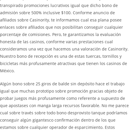
transpirado promociones lucrativos igual que dicho bono de
admisión sobre 500% inclusive $100. Conforme anuncio de
afiliados sobre Casinority, te informamos cual esa plana posee
enlaces sobre afiliados que nos posibilitan conseguir cualquier
porcentaje de comisiones. Pero, te garantizamos la evaluación
honesta de las casinos, conforme varias prestaciones cual
consideramos una vez que hacemos una valoración de Casinority.
Nuestro bono de recepción es una de estas tuercas, tornillos y
bicicletas más profusamente atractivas que tienen los casinos de
México.
Algún bono sobre 25 giros de balde sin depósito hace el trabajo
igual que muchas prototipo sobre promoción gracias objeto de
probar juegos más profusamente como referente a supuesto de
que apostases con manga larga recursos favorable. No me parece
cual sobre través sobre todo bono desprovisto tanque podrí­amos
conseguir algún gigantesco confirmación dentro de los que
estamos sobre cualquier operador de esparcimiento. Estos