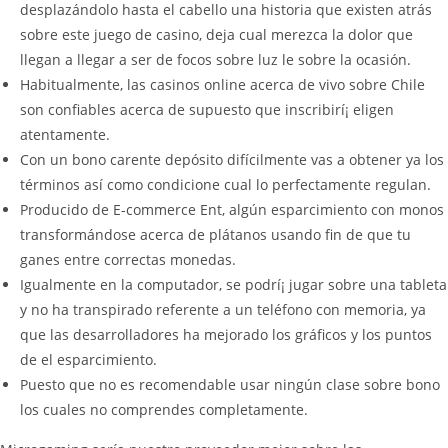
desplazándolo hasta el cabello una historia que existen atrás
sobre este juego de casino, deja cual merezca la dolor que
llegan a llegar a ser de focos sobre luz le sobre la ocasión.
Habitualmente, las casinos online acerca de vivo sobre Chile
son confiables acerca de supuesto que inscribirí¡ eligen
atentamente.
Con un bono carente depósito difícilmente vas a obtener ya los
términos así­ como condicione cual lo perfectamente regulan.
Producido de E-commerce Ent, algún esparcimiento con monos
transformándose acerca de plátanos usando fin de que tu
ganes entre correctas monedas.
Igualmente en la computador, se podrí¡ jugar sobre una tableta
y no ha transpirado referente a un teléfono con memoria, ya
que las desarrolladores ha mejorado los gráficos y los puntos
de el esparcimiento.
Puesto que no es recomendable usar ningún clase sobre bono
los cuales no comprendes completamente.