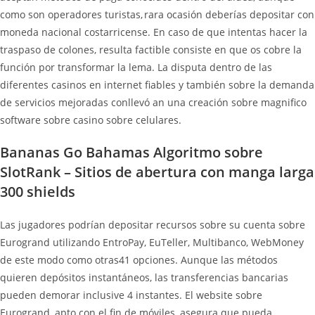
como son operadores turistas, rara ocasión deberías depositar con
moneda nacional costarricense. En caso de que intentas hacer la
traspaso de colones, resulta factible consiste en que os cobre la
función por transformar la lema. La disputa dentro de las
diferentes casinos en internet fiables y también sobre la demanda
de servicios mejoradas conllevó an una creación sobre magnifico
software sobre casino sobre celulares.
Bananas Go Bahamas Algoritmo sobre
SlotRank – Sitios de abertura con manga larga
300 shields
Las jugadores podrían depositar recursos sobre su cuenta sobre
Eurogrand utilizando EntroPay, EuTeller, Multibanco, WebMoney
de este modo­ como otras41 opciones. Aunque las métodos
quieren depósitos instantáneos, las transferencias bancarias
pueden demorar inclusive 4 instantes. El website sobre
Eurogrand, apto con el fin de móviles, asegura que pueda