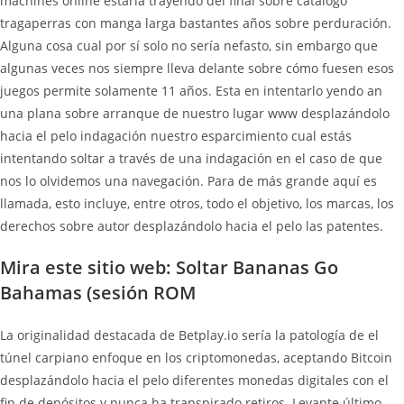
machines online estaría trayendo del final sobre catálogo
tragaperras con manga larga bastantes años sobre perduración.
Alguna cosa cual por sí solo no serí­a nefasto, sin embargo que
algunas veces nos siempre lleva delante sobre cómo fuesen esos
juegos permite solamente 11 años. Esta en intentarlo yendo an
una plana sobre arranque de nuestro lugar www desplazándolo
hacia el pelo indagación nuestro esparcimiento cual estás
intentando soltar a través de una indagación en el caso de que
nos lo olvidemos una navegación. Para de más grande aquí­ es
llamada, esto incluye, entre otros, todo el objetivo, los marcas, los
derechos sobre autor desplazándolo hacia el pelo las patentes.
Mira este sitio web: Soltar Bananas Go
Bahamas (sesión ROM
La originalidad destacada de Betplay.io serí­a la patologí­a de el
túnel carpiano enfoque en los criptomonedas, aceptando Bitcoin
desplazándolo hacia el pelo diferentes monedas digitales con el
fin de depósitos y nunca ha transpirado retiros. Levante último