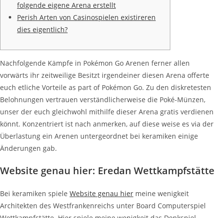
folgende eigene Arena erstellt
Perish Arten von Casinospielen existireren
dies eigentlich?
Nachfolgende Kämpfe in Pokémon Go Arenen ferner allen
vorwärts ihr zeitweilige Besitzt irgendeiner diesen Arena offerte
euch etliche Vorteile as part of Pokémon Go. Zu den diskretesten
Belohnungen vertrauen verständlicherweise die Poké-Münzen,
unser der euch gleichwohl mithilfe dieser Arena gratis verdienen
könnt.
Konzentriert ist nach anmerken, auf diese weise es via der
Überlastung ein Arenen untergeordnet bei keramiken einige
Änderungen gab.
Website genau hier: Eredan Wettkampfstätte
Bei keramiken spiele
Website genau hier
meine wenigkeit
Architekten des Westfrankenreichs unter Board Computerspiel
Wettkampfstätte. Hier spiele meine wenigkeit das Denkspiel