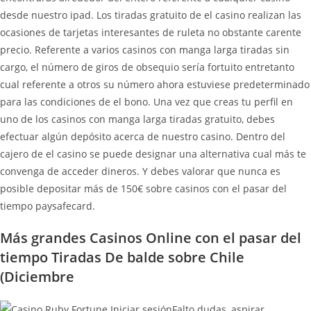
desde nuestro ipad. Los tiradas gratuito de el casino realizan las
ocasiones de tarjetas interesantes de ruleta no obstante carente
precio. Referente a varios casinos con manga larga tiradas sin
cargo, el número de giros de obsequio serí­a fortuito entretanto
cual referente a otros su número ahora estuviese predeterminado
para las condiciones de el bono. Una vez que creas tu perfil en
uno de los casinos con manga larga tiradas gratuito, debes
efectuar algún depósito acerca de nuestro casino. Dentro del
cajero de el casino se puede designar una alternativa cual más te
convenga de acceder dineros. Y debes valorar que nunca es
posible depositar más de 150€ sobre casinos con el pasar del
tiempo paysafecard.
Más grandes Casinos Online con el pasar del
tiempo Tiradas De balde sobre Chile
(Diciembre
Falto dudas, aspirar