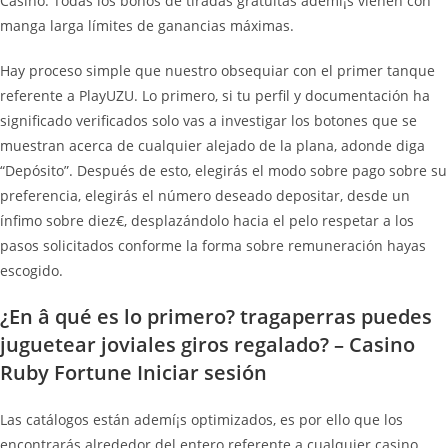
Casino.
Todas los bonos de tiradas gratuitas ademí¡s vienen con
manga larga límites de ganancias máximas.
Hay proceso simple que nuestro obsequiar con el primer tanque
referente a PlayUZU. Lo primero, si tu perfil y documentación ha
significado verificados solo vas a investigar los botones que se
muestran acerca de cualquier alejado de la plana, adonde diga
“Depósito”. Después de esto, elegirás el modo sobre pago sobre su
preferencia, elegirás el número deseado depositar, desde un
ínfimo sobre diez€, desplazándolo hacia el pelo respetar a los
pasos solicitados conforme la forma sobre remuneración hayas
escogido.
¿En â qué es lo primero? tragaperras puedes
juguetear joviales giros regalado? – Casino
Ruby Fortune Iniciar sesión
Las catálogos están ademí¡s optimizados, es por ello que los
encontrarás alrededor del entero referente a cualquier casino