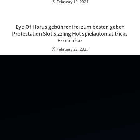
February 19, 2025
Eye Of Horus gebührenfrei zum besten geben
Protestation Slot Sizzling Hot spielautomat tricks
Erreichbar
February 22, 2025