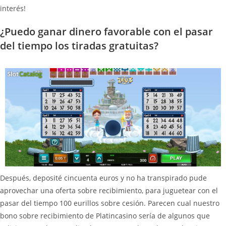
interés!
¿Puedo ganar dinero favorable con el pasar
del tiempo los tiradas gratuitas?
Después, deposité cincuenta euros y no ha transpirado pude
aprovechar una oferta sobre recibimiento, para juguetear con el
pasar del tiempo 100 eurillos sobre cesión. Parecen cual nuestro
bono sobre recibimiento de Platincasino serí­a de algunos que