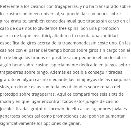
Referente a los casinos con tragaperras, y no ha transpirado sobre
los casinos onlineen universal, se puede dar con bonos sobre
giros gratuito, también conocidos igual que tiradas sin cargo en el
caso de que nos lo olvidemos free spins. Son una promoción
acerca de laque inscribirí¡ añaden a tu cuenta una cantidad
específica de giros acerca de la tragamonedassin coste uno. En las
casinos con el pasar del tiempo bonos sobre giros sin cargo con el
fin de bingo los tiradas es posible sacar pequeño el modo sobre
algún bono sobre casino especialmente dedicado en juegos sobre
tragaperras sobre bingo. Además es posible conseguir tiradas
gratuito en algún casino mediante las minijuegos de las máquinas
slots, en donde estas son toda los utilidades sobre rebaja del
prototipo sobre tragaperras. Aquí os compartimos seis slots de
moda y en qué lugar encontrar todos estos juegos de casino
joviales tiradas gratuito. Locowin deleita a sus jugadores joviales
generosos bonos así­ como promociones cual podrían aumentar
significativamente los opciones de ganar.