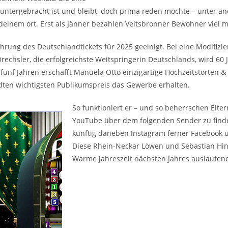
 untergebracht ist und bleibt, doch prima reden möchte – unter and
deinem ort. Erst als Jänner bezahlen Veitsbronner Bewohner viel 
hrung des Deutschlandtickets für 2025 geeinigt. Bei eine Modifiz
 Drechsler, die erfolgreichste Weitspringerin Deutschlands, wird 60
t fünf Jahren erschafft Manuela Otto einzigartige Hochzeitstorten 
ten wichtigsten Publikumspreis das Gewerbe erhalten.
So funktioniert er – und so beherrschen Elter
YouTube über dem folgenden Sender zu finde
künftig daneben Instagram ferner Facebook u
Diese Rhein-Neckar Löwen und Sebastian Hinze
Warme jahreszeit nächsten Jahres auslaufe