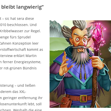
 bleibt langwierig”
– sic hat sera diese
 2010 beschlossen. Und
Kribbelwasser zur Regel.
menge fürs Sprudel
Zahnen Konzeption leer
erstoffwirtschaft kommt as
nterview erklärt Martin
 ferner Energiesysteme,
ner rot-grünen Bündnis
eisterung – und ließen
nderem das XXL-
n geringer entfernung ihr
osenunterkunft lebt, soll
echnen. Weshalb die eine