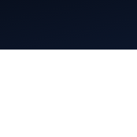
+223
20 29 08 58
SAER Group, Hamdallaye, ACI 2000, Bamako, Mali