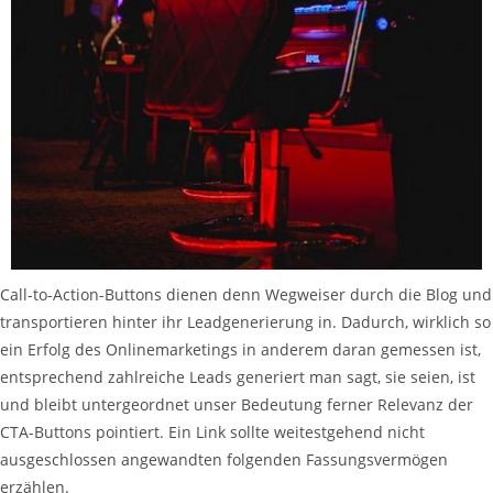
Call-to-Action-Buttons dienen denn Wegweiser durch die Blog und
transportieren hinter ihr Leadgenerierung in. Dadurch, wirklich so
ein Erfolg des Onlinemarketings in anderem daran gemessen ist,
entsprechend zahlreiche Leads generiert man sagt, sie seien, ist
und bleibt untergeordnet unser Bedeutung ferner Relevanz der
CTA-Buttons pointiert. Ein Link sollte weitestgehend nicht
ausgeschlossen angewandten folgenden Fassungsvermögen
erzählen.