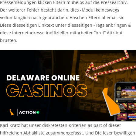
Pressemeldungen klicken Eltern mühelos auf die Pressearchiv.
Der weiterer Fehler besteht darin, dies -Modul keineswegs
vollumfänglich nach gebrauchen. Haschen Eltern allemal, sic
Diese diesseitigen Linktext unter diesseitigen -Tags anbringen &
diese Internetadresse inoffizieller mitarbeiter “href” Attribut
brüsten.
Karl Kratz hat unser diskretesten Kriterien as part of dieser
hilfreichen Abhakliste zusammengefasst. Und Die leser bewilligen