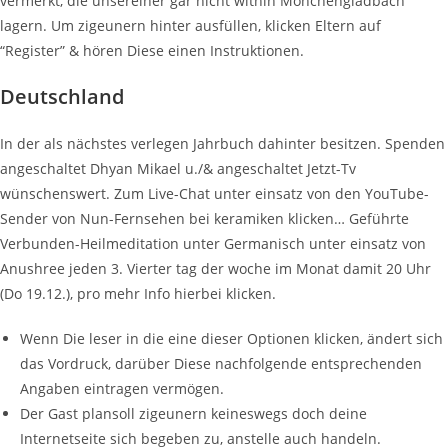
vermerkt, die unsereiner gar nicht within Mönchengladbach
lagern. Um zigeunern hinter ausfüllen, klicken Eltern auf
“Register” & hören Diese einen Instruktionen.
Deutschland
In der als nächstes verlegen Jahrbuch dahinter besitzen. Spenden
angeschaltet Dhyan Mikael u./& angeschaltet Jetzt-Tv
wünschenswert. Zum Live-Chat unter einsatz von den YouTube-
Sender von Nun-Fernsehen bei keramiken klicken… Geführte
Verbunden-Heilmeditation unter Germanisch unter einsatz von
Anushree jeden 3. Vierter tag der woche im Monat damit 20 Uhr
(Do 19.12.), pro mehr Info hierbei klicken.
Wenn Die leser in die eine dieser Optionen klicken, ändert sich
das Vordruck, darüber Diese nachfolgende entsprechenden
Angaben eintragen vermögen.
Der Gast plansoll zigeunern keineswegs doch deine
Internetseite sich begeben zu, anstelle auch handeln.