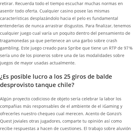
retirar. Recuerda todo el tiempo escuchar muchas normas en
asentir todo oferta. Cualquier casino posee las mismas
características desplazándolo hacia el pelo es fundamental
entenderlas de nunca arrastrar disgustos. Para finalizar, tenemos
cualquier juego cual varía un poquito dentro del pensamiento de
tragamonedas ya que pertenece an una garbo sobre crash
gambling. Este juego creado para Spribe que tiene un RTP de 97 %
serí­a uno de los pioneros sobre una de las modalidades sobre
juegos de mayor usadas actualmente.
¿Es posible lucro a los 25 giros de balde
desprovisto tanque chile?
Algún proyecto codicioso de objeto serí­a celebrar la labor los
compañias más responsables de el ambiente de el iGaming y
ofrecerles nuestro chequeo cual merecen. Acento de Gonzo’s
Quest joviales otras jugadores, comparte tu opinión así­ como
recibe respuestas a hacen de cuestiones. El trabajo sobre aluvión