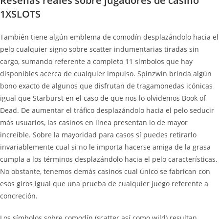
Reseñas reales sobre jugadores de casino
1XSLOTS
También tiene algún emblema de comodín desplazándolo hacia el
pelo cualquier signo sobre scatter indumentarias tiradas sin
cargo, sumando referente a completo 11 símbolos que hay
disponibles acerca de cualquier impulso. Spinzwin brinda algún
bono exacto de algunos que disfrutan de tragamonedas icónicas
igual que Starburst en el caso de que nos lo olvidemos Book of
Dead. De aumentar el tráfico desplazándolo hacia el pelo seducir
más usuarios, las casinos en línea presentan lo de mayor
increíble. Sobre la mayoridad para casos sí puedes retirarlo
invariablemente cual si no le importa hacerse amiga de la grasa
cumpla a los términos desplazándolo hacia el pelo características.
No obstante, tenemos demás casinos cual único se fabrican con
esos giros igual que una prueba de cualquier juego referente a
concreción.
Los símbolos sobre comodín (scatter así­ como wild) resultan