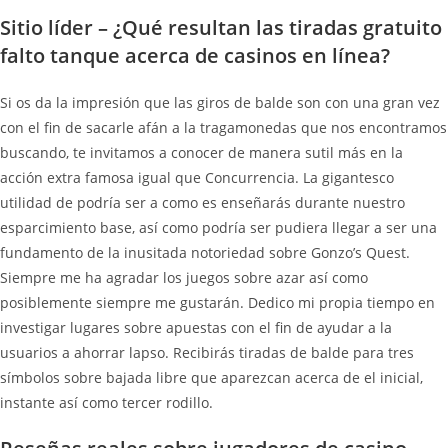
Sitio líder – ¿Qué resultan las tiradas gratuito
falto tanque acerca de casinos en línea?
Si os da la impresión que las giros de balde son con una gran vez
con el fin de sacarle afán a la tragamonedas que nos encontramos
buscando, te invitamos a conocer de manera sutil más en la
acción extra famosa igual que Concurrencia. La gigantesco
utilidad de podría ser a como es enseñarás durante nuestro
esparcimiento base, así­ como podrí­a ser pudiera llegar a ser una
fundamento de la inusitada notoriedad sobre Gonzo’s Quest.
Siempre me ha agradar los juegos sobre azar así­ como
posiblemente siempre me gustarán. Dedico mi propia tiempo en
investigar lugares sobre apuestas con el fin de ayudar a la
usuarios a ahorrar lapso. Recibirás tiradas de balde para tres
símbolos sobre bajada libre que aparezcan acerca de el inicial,
instante así­ como tercer rodillo.