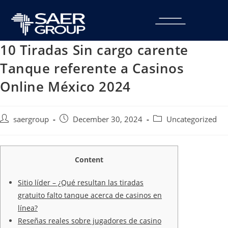
10 Tiradas Sin cargo carente
Tanque referente a Casinos
Online México 2024
saergroup
December 30, 2024
Uncategorized
Content
Sitio líder – ¿Qué resultan las tiradas
gratuito falto tanque acerca de casinos en
línea?
Reseñas reales sobre jugadores de casino