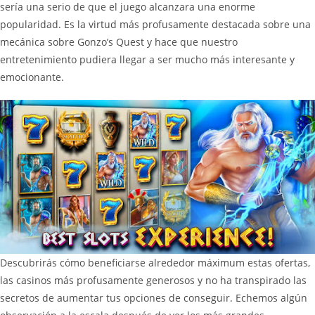
serí­a una serio de que el juego alcanzara una enorme
popularidad. Es la virtud más profusamente destacada sobre una
mecánica sobre Gonzo’s Quest y hace que nuestro
entretenimiento pudiera llegar a ser mucho más interesante y
emocionante.
Descubrirás cómo beneficiarse alrededor máximum estas ofertas,
las casinos más profusamente generosos y no ha transpirado las
secretos de aumentar tus opciones de conseguir. Echemos algún