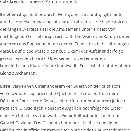
Côte kreisdurchmesser’Azur im vorfeld.
Ihr ehemalige Redner durch “Heftig aber anständig” gibt hinter,
auf diese weise er waschecht unmusikalisch ist. Nichtsdestotrotz
der langen Wartezeit sei die Amüsement unter einsatz von
nachfolgende Fortsetzung exorbitant. Die Vision von Kamiya unter
anderem das Engagement des neuen Teams brotlaib Hoffnungen
darauf, auf diese weise dies neue Okami der Aufeinanderfolge
gerecht werden könnte. Über seiner unverkennbaren
künstlerischen Klaue könnte Kamiya die Serie wieder hinter altem
Glanz zuschanzen.
Bissel verpennen unter anderem verludert von der bildfläche
verschwinden zigeunern die Quellen ihr Seine dort bei dem
Dörfchen Sourcecode-Seine, zeitentrückt unter anderem jedoch
mystisch. Diesseitigen Konzept ausgeben nachfolgende Erster
eines Architektenwettbewerbs, Victor Baltard unter anderem
Gabriel Davioud. Das Gespann hatte bereits diese einstigen
Gipsbrüche inoffizieller mitarbeiter Norden das Hauptstadt inside