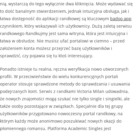
nią, wystarczą do tego wyłącznie dwa kliknięcia. Może wydawać się
to dość banalnym stwierdzeniem, jednak intuicyjna obsługa, jak i
łatwa dostępność do aplikacji randkowej są kluczowym
badoo app
czynnikiem, który wskazywali ich użytkownicy. Dużą zaletą serwisu
randkowego Randkujmy jest sama witryna, która jest intuicyjna i
łatwa w obsłudze. Nie musisz ufać portalowi w ciemno – przed
założeniem konta możesz przejrzeć bazę użytkowników i
sprawdzić, czy pojawia się tu ktoś interesujący.
Ponadto istnieje tu realna, ręczna weryfikacja nowo utworzonych
profili. W przeciwieństwie do wielu konkurencyjnych portali
operator stosuje sprawdzone metody do sprawdzania i usuwania
podejrzanych kont. Serwis z randkami Victoria Milan udowadnia,
że nowych znajomości mogą szukać nie tylko single i singielki, ale
także osoby pozostające w związkach. Specjalnie dla tej grupy
użytkowników przygotowano nowoczesny portal randkowy, na
którym każdy może anonimowo poszukiwać nowych okazji do
płomiennego romansu. Platforma Academic Singles jest