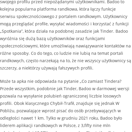
swojego profilu przed niepożądanymi użytkownikami. Badoo to
kolejna popularna platforma randkowa, która łączy funkcje
serwisu społecznościowego z portalem randkowym. Użytkownicy
mogą przeglądać profile, wysyłać wiadomości i korzystać z funkcji
„Spotkania”, która działa na podobnej zasadzie jak Tinder. Badoo
wyróżnia się dużą bazą użytkowników oraz funkcjami
społecznościowymi, które umożliwiają nawiązywanie kontaktów na
różne sposoby. Co do tego, co ludzie nie lubią na temat portali
randkowych, często narzekają na to, że nie wszyscy użytkownicy są
szczerzy, a niektórzy używają fałszywych profili.
Może ta apka nie odpowiada na pytanie „Co zamiast Tindera?
Przede wszystkim, podobnie jak Tinder, Badoo w darmowej wersji
pozwala na wysyłanie polubień ograniczonej liczbie losowych
profili. Obok klasycznego Chybił-Trafił, znajduje się jednak W
Pobliżu, pozwalające wprost pisać do osób przebywających w
odległości nawet 1 km. Tylko w grudniu 2021 roku, Badoo było
liderem aplikacji randkowych w Polsce, z 3,fifty nine mln