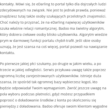
kontakty. Mówi się, że eDarling to portal tylko dla dojrzałych ludzi
zdecydowanych na związek. Nie jest to jednak prawda, ponieważ
znajdziesz tutaj także osoby szukających przelotnych znajomości.
Choć należy to przyznać, że na eDarling najwięcej użytkowników
szuka właśnie relacji romantycznej. Badoo ma świetny algorytm,
który dobiera ciekawe osoby blisko użytkownika. Algorytm wiedzie
prym w darmowej funkcji portalu chybił-trafił. Jeśli obie osoby
uznają, że jest szansa na coś więcej, portal pozwoli na nawiązanie
kontaktu.
Po pierwsze jakiej płci szukamy, po drugie w jakim wieku, a po
trzecie w jakiej odległości. Serwis przykuwa uwagę także poprzez
ogromną liczbę zarejestrowanych użytkowników. Istnieje duża
szansa, że spośród tak ogromnej bazy wybierzesz kogoś, kto
będzie odpowiadał Twoim wymaganiom. Zwróć jeszcze uwagę na
pola wyboru podczas płatności, gdyż możesz przypadkiem
poprosić o doładowanie środków z konta po skończeniu się
pieniędzy z doładowania. Badoo oferuje swoim klientom wygodne