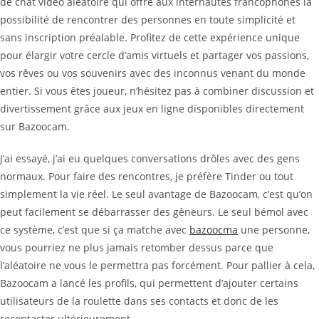
de chat vidéo aléatoire qui offre aux internautes francophones la
possibilité de rencontrer des personnes en toute simplicité et
sans inscription préalable. Profitez de cette expérience unique
pour élargir votre cercle d’amis virtuels et partager vos passions,
vos rêves ou vos souvenirs avec des inconnus venant du monde
entier. Si vous êtes joueur, n’hésitez pas à combiner discussion et
divertissement grâce aux jeux en ligne disponibles directement
sur Bazoocam.
J’ai essayé, j’ai eu quelques conversations drôles avec des gens
normaux. Pour faire des rencontres, je préfère Tinder ou tout
simplement la vie réel. Le seul avantage de Bazoocam, c’est qu’on
peut facilement se débarrasser des gêneurs. Le seul bémol avec
ce système, c’est que si ça matche avec
bazoocma
une personne,
vous pourriez ne plus jamais retomber dessus parce que
l’aléatoire ne vous le permettra pas forcément. Pour pallier à cela,
Bazoocam a lancé les profils, qui permettent d’ajouter certains
utilisateurs de la roulette dans ses contacts et donc de les
recontacter ultérieurement.