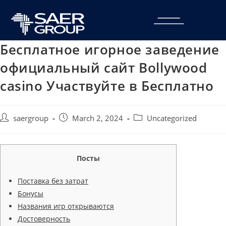
Бесплатное игорное заведение
официальный сайт Bollywood
casino Участвуйте в Бесплатно
saergroup
March 2, 2024
Uncategorized
Посты
Поставка без затрат
Бонусы
Названия игр открываются
Достоверность