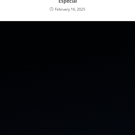
Especial
February 16, 2025