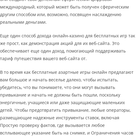
международный, который может быть получен сферическим
другим способом или, возможно, посвящен наслаждению
реальными деньгами.
Еще один способ дохода онлайн-казино для бесплатных игр так
же прост, как демонстрация акций для их веб-сайта. Это
обеспечивает еще один доход, помогающий поддерживать
тариф путешествия вашего веб-сайта от.
В то время как бесплатные азартные игры онлайн предлагают
вам большое и начать веселье далеко, чтобы испытать,
убедитесь, что вы понимаете, что они могут вызывать
привыкание и начать не должны быть пошли, поскольку
энергичные, учащиеся или даже защищающие маленьких
детей. Чтобы предотвратить привыкание, любые операторы,
размещающие надежные инструменты ставок, включая
Простую проверку фактов, где вызывается любое
всплывающее указание быть на снимке, и Ограничения часов